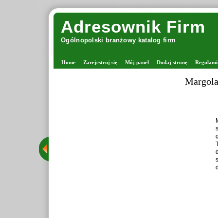
Adresownik Firm
Ogólnopolski branżowy katalog firm
Home
Zarejestruj się
Mój panel
Dodaj stronę
Regulami
Margolana -
Margol
stacj
grona 
Tego t
druta
staran
dzięki