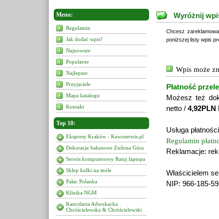
Menu:
Wyróżnij wpi
Regulamin
Chcesz zareklamować
Jak dodać wpis?
poniższej listy wpis p
Najnowsze
Popularne
Wpis może zn
Najlepsze
Przyjaciele
Płatność przel
Mapa katalogu
Możesz też do
Kontakt
netto /
4,92PLN 
Top 10:
Usługa płatności
Ekspresy Kraków - Kawoserwis.pl
Regulamin płatno
Dekoracje balonowe Zielona Góra
Reklamacje: rek
Serwis komputerowy Ratuj laptopa
Sklep kulki na mole
Właścicielem ser
Pałac Polanka
NIP: 966-185-5
Klinika NGM
Kancelaria Adwokacka
Chróścielewska & Chróścielewski