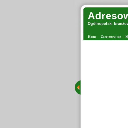
Adresow
Ogólnopolski branżow
Home
Zarejestruj się
M