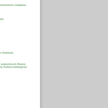
nieruchomości
Zarządzenie
,
skie
e
Windykacje
,
w przemysłowych
Maszyny
,
wny
Przemysł metalurgiczny
,
,