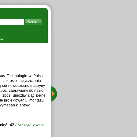
kt
tkus Technologie w Polsce,
 zakresie czyszczenia i
ją się nowoczesne maszyny,
 zbóż, zaprawiarki do nasion
o zbóż, umożliwiając pełne
ę projektowaniu, montażu i
wymagań klientów.
nięć: 42 /
Szczegóły wpisu