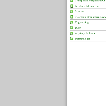
Transport międzynarodowy
Artykuły dekoracyjne
Szpitale
Tworzenie stron internetow
Copywriting
Diety
Artykuły do biura
Dermatologia