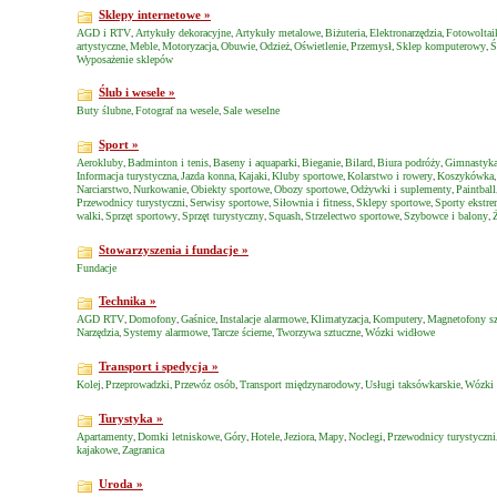
Sklepy internetowe »
AGD i RTV
Artykuły dekoracyjne
Artykuły metalowe
Biżuteria
Elektronarzędzia
Fotowoltai
,
,
,
,
,
artystyczne
Meble
Motoryzacja
Obuwie
Odzież
Oświetlenie
Przemysł
Sklep komputerowy
Ś
,
,
,
,
,
,
,
,
Wyposażenie sklepów
Ślub i wesele »
Buty ślubne
Fotograf na wesele
Sale weselne
,
,
Sport »
Aerokluby
Badminton i tenis
Baseny i aquaparki
Bieganie
Bilard
Biura podróży
Gimnastyk
,
,
,
,
,
,
Informacja turystyczna
Jazda konna
Kajaki
Kluby sportowe
Kolarstwo i rowery
Koszykówka
,
,
,
,
,
Narciarstwo
Nurkowanie
Obiekty sportowe
Obozy sportowe
Odżywki i suplementy
Paintball
,
,
,
,
,
Przewodnicy turystyczni
Serwisy sportowe
Siłownia i fitness
Sklepy sportowe
Sporty ekstre
,
,
,
,
walki
Sprzęt sportowy
Sprzęt turystyczny
Squash
Strzelectwo sportowe
Szybowce i balony
,
,
,
,
,
,
Stowarzyszenia i fundacje »
Fundacje
Technika »
AGD RTV
Domofony
Gaśnice
Instalacje alarmowe
Klimatyzacja
Komputery
Magnetofony s
,
,
,
,
,
,
Narzędzia
Systemy alarmowe
Tarcze ścierne
Tworzywa sztuczne
Wózki widłowe
,
,
,
,
Transport i spedycja »
Kolej
Przeprowadzki
Przewóz osób
Transport międzynarodowy
Usługi taksówkarskie
Wózki
,
,
,
,
,
Turystyka »
Apartamenty
Domki letniskowe
Góry
Hotele
Jeziora
Mapy
Noclegi
Przewodnicy turystyczni
,
,
,
,
,
,
,
kajakowe
Zagranica
,
Uroda »