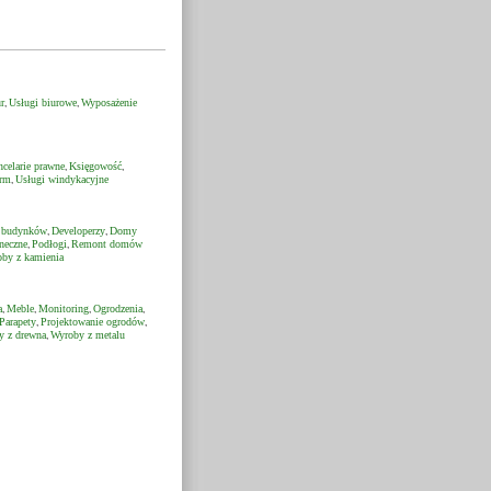
r
Usługi biurowe
Wyposażenie
,
,
celarie prawne
Księgowość
,
,
irm
Usługi windykacyjne
,
e budynków
Developerzy
Domy
,
,
neczne
Podłogi
Remont domów
,
,
by z kamienia
a
Meble
Monitoring
Ogrodzenia
,
,
,
,
Parapety
Projektowanie ogrodów
,
,
y z drewna
Wyroby z metalu
,