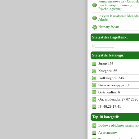
Pomarańczowe Ja - Ośrodek
Psychoterapii i Pomocy
Psychologicznej
Instytut Kształcenia Menad
Jakości
Herbaty świata
Statystyka PageRank:
Statystyki katalogu:
Stron: 193
Kategorii: 36
Podkategorii: 345
Stron oczekujących: 0
Gości online: 6
Ost. moderacja: 27 07 2026
IP: 46.29.17.41
Top 10 kategorii:
Budowa obiektów przemys
Apartamenty