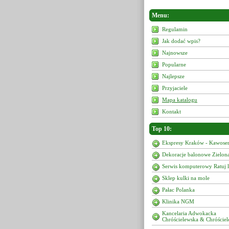
Menu:
Regulamin
Jak dodać wpis?
Najnowsze
Popularne
Najlepsze
Przyjaciele
Mapa katalogu
Kontakt
Top 10:
Ekspresy Kraków - Kawoser
Dekoracje balonowe Zielon
Serwis komputerowy Ratuj 
Sklep kulki na mole
Pałac Polanka
Klinika NGM
Kancelaria Adwokacka
Chróścielewska & Chróściel