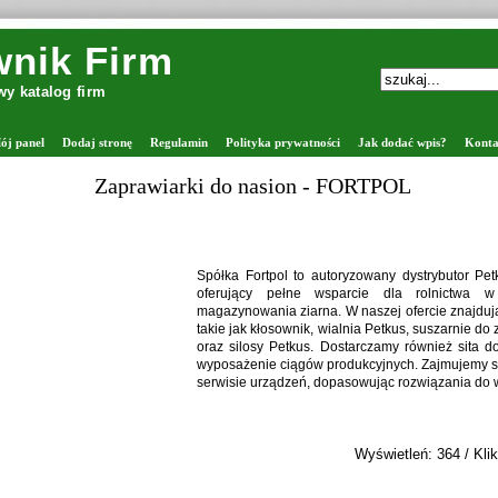
nik Firm
y katalog firm
ój panel
Dodaj stronę
Regulamin
Polityka prywatności
Jak dodać wpis?
Konta
Zaprawiarki do nasion - FORTPOL
Spółka Fortpol to autoryzowany dystrybutor Pe
oferujący pełne wsparcie dla rolnictwa w
magazynowania ziarna. W naszej ofercie znajdu
takie jak kłosownik, wialnia Petkus, suszarnie do
oraz silosy Petkus. Dostarczamy również sita d
wyposażenie ciągów produkcyjnych. Zajmujemy si
serwisie urządzeń, dopasowując rozwiązania do 
Wyświetleń: 364 / Klik