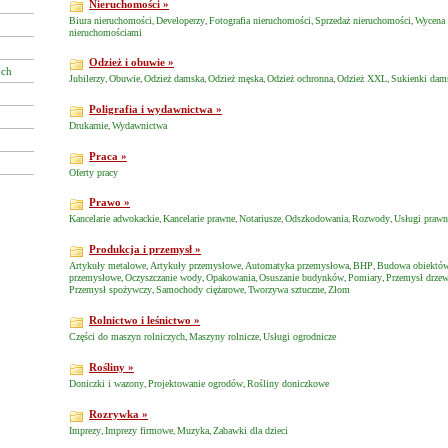
Nieruchomości »
Biura nieruchomości
Developerzy
Fotografia nieruchomości
Sprzedaż nieruchomości
Wycena 
,
,
,
,
nieruchomościami
Odzież i obuwie »
ych
Jubilerzy
Obuwie
Odzież damska
Odzież męska
Odzież ochronna
Odzież XXL
Sukienki dam
,
,
,
,
,
,
Poligrafia i wydawnictwa »
Drukarnie
Wydawnictwa
,
Praca »
Oferty pracy
Prawo »
Kancelarie adwokackie
Kancelarie prawne
Notariusze
Odszkodowania
Rozwody
Usługi prawn
,
,
,
,
,
Produkcja i przemysł »
Artykuły metalowe
Artykuły przemysłowe
Automatyka przemysłowa
BHP
Budowa obiektó
,
,
,
,
przemysłowe
Oczyszczanie wody
Opakowania
Osuszanie budynków
Pomiary
Przemysł drze
,
,
,
,
,
Przemysł spożywczy
Samochody ciężarowe
Tworzywa sztuczne
Złom
,
,
,
Rolnictwo i leśnictwo »
Części do maszyn rolniczych
Maszyny rolnicze
Usługi ogrodnicze
,
,
Rośliny »
Doniczki i wazony
Projektowanie ogrodów
Rośliny doniczkowe
,
,
Rozrywka »
Imprezy
Imprezy firmowe
Muzyka
Zabawki dla dzieci
,
,
,