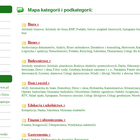
Mapa kategorii i podkategorii:
Biuro »
Artykuły biurowe
Artykuły do biura
BHP
Podatki
Serwis urządzeń biurowych
Sprzątanie biu
,
,
,
,
,
biur
Biznes »
Archiwizacja dokumentów
Audyty
Biuro rachunkowe
Doradztwo i konsulting
Hurtownie
Kan
,
,
,
,
,
Logistyka i spedycja
Nieruchomości
Podatki
Recycling
Szkolenia
Tłumaczenia
Usługi dla f
,
,
,
,
,
,
Budownictwo »
Artykuły metalowe
Artykuły plastikowe
Budowa obiektów przemysłowych
Dachy
Dekoracj
,
,
,
,
drewniane
Drzwi i okna
Filtry wody
Geodezja
Instalacje sanitarne i c.o.
Narzędzia
Panele sło
,
,
,
,
,
,
drewnianych
Systemy alarmowe
Usługi alpinistyczne
Windy i dźwigi
Wyroby z drewna
Wyro
,
,
,
,
,
Dom i ogród »
wis.pl
AGD
Automatyka do bram
Domofony
Drzwi i okna
Hydraulika
Kamieniarstwo
Klimatyzacj
,
,
,
,
,
,
Operaty budowlane
Osuszanie budynków
Oświetlenie
Ozdoby ogrodowe
Ozdoby świąteczne
,
,
,
,
,
a Góra
RTV
Skład opału
Sprzątanie
Tworzywa sztuczne
Usługi dźwigowe
Usługi geodezyjne
Wyrob
,
,
,
,
,
,
laptopa
Edukacja i szkolnictwo »
Korepetycje
Nauka
Szkolenia
Wymiana studentów
,
,
,
Finanse i ubezpieczenia »
Finanse
Księgowość
Ubezpieczenia
Windykacja należności
,
,
,
ewski
Gastronomia »
Kawa i herbata
Opakowania do żywności
Restauracje
,
,