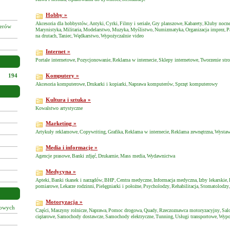
Hobby »
Akcesoria dla hobbystów
Antyki
Cyrki
Filmy i seriale
Gry planszowe
Kabarety
Kluby nocne
,
,
,
,
,
,
żerów
Marynistyka
Militaria
Modelarstwo
Muzyka
Myślistwo
Numizmatyka
Organizacja imprez
P
,
,
,
,
,
,
,
na drutach
Taniec
Wędkarstwo
Wypożyczalnie video
,
,
,
Internet »
Portale internetowe
Pozycjonowanie
Reklama w internecie
Sklepy internetowe
Tworzenie str
,
,
,
,
194
Komputery »
Akcesoria komputerowe
Drukarki i kopiarki
Naprawa komputerów
Sprzęt komputerowy
,
,
,
Kultura i sztuka »
Kowalstwo artystyczne
Marketing »
Artykuły reklamowe
Copywriting
Grafika
Reklama w internecie
Reklama zewnętrzna
Wystawy
,
,
,
,
,
Media i informacje »
Agencje prasowe
Banki zdjęć
Drukarnie
Mass media
Wydawnictwa
,
,
,
,
Medycyna »
Apteki
Banki tkanek i narządów
BHP
Centra medyczne
Informacja medyczna
Izby lekarskie
,
,
,
,
,
,
pomiarowe
Lekarze rodzinni
Pielęgniarki i położne
Psycholodzy
Rehabilitacja
Stomatolodzy
,
,
,
,
,
Motoryzacja »
łowych
Części
Maszyny rolnicze
Naprawa
Pomoc drogowa
Quady
Rzeczoznawca motoryzacyjny
Sal
,
,
,
,
,
,
ciężarowe
Samochody dostawcze
Samochody elektryczne
Tunning
Usługi transportowe
Wypo
,
,
,
,
,