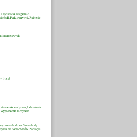
 i dyskoteki
Kręgielnie
,
,
aintball
Parki rozrywki
Robienie
,
,
on internetowych
 i targi
Laboratoria medyczne
Laboratoria
,
Wyposażenie medyczne
,
ony samochodowe
Samochody
,
życzalnia samochodów
Zoologia
,