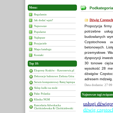
Menu:
Podkategoria
Regulamin
Dźwig Częstoc
Jak dodać wpis?
Propozycja firmy
Najnowsze
potrzebne usłu
Popularne
budowlanych wyma
Najlepsze
Częstochowa uw
Przyjaciele
betonowych. List
Mapa katalogu
przemysłowe. Waż
Kontakt
dyspozycji inwes
30 tonowe cięża
Top 10:
wysokość 28 met
Ekspresy Kraków - Kawoserwis.pl
dźwigów Częstoch
Dekoracje balonowe Zielona Góra
adresem mdzwig.p
Serwis komputerowy Ratuj laptopa
Data dodania: 27 09
Sklep kulki na mole
Pałac Polanka
Najnowsze tagi związan
Klinika NGM
usługi dźwigo
Kancelaria Adwokacka
Chróścielewska & Chróścielewski
dźwig często