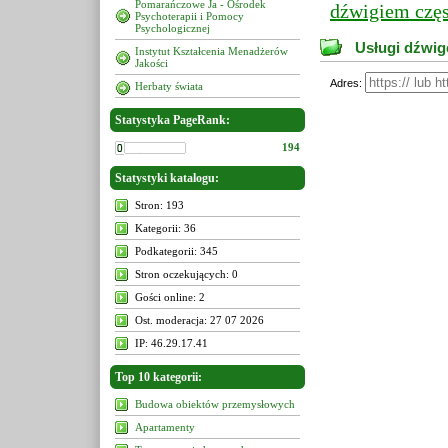
Pomarańczowe Ja - Ośrodek
dźwigiem czę
Psychoterapii i Pomocy
Psychologicznej
Usługi dźwig
Instytut Kształcenia Menadżerów
Jakości
Adres:
Herbaty świata
Statystyka PageRank:
194
Statystyki katalogu:
Stron: 193
Kategorii: 36
Podkategorii: 345
Stron oczekujących: 0
Gości online: 2
Ost. moderacja: 27 07 2026
IP: 46.29.17.41
Top 10 kategorii:
Budowa obiektów przemysłowych
Apartamenty