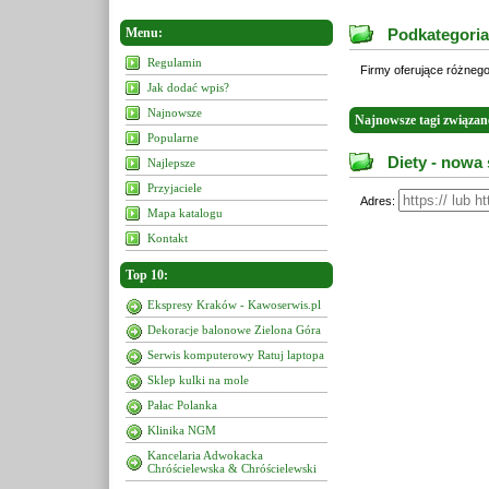
Menu:
Podkategoria
Regulamin
Firmy oferujące różnego
Jak dodać wpis?
Najnowsze
Najnowsze tagi związane
Popularne
Diety - nowa 
Najlepsze
Przyjaciele
Adres:
Mapa katalogu
Kontakt
Top 10:
Ekspresy Kraków - Kawoserwis.pl
Dekoracje balonowe Zielona Góra
Serwis komputerowy Ratuj laptopa
Sklep kulki na mole
Pałac Polanka
Klinika NGM
Kancelaria Adwokacka
Chróścielewska & Chróścielewski