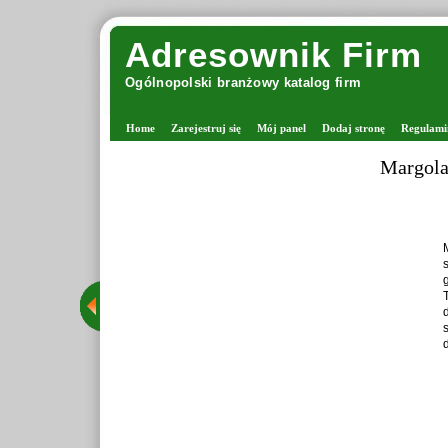
Adresownik Firm
Ogólnopolski branżowy katalog firm
Home
Zarejestruj się
Mój panel
Dodaj stronę
Regulami
Margolana - viking włóczk
Margolana jest miejscem pows
stacjonarny w Warszawie z
grona rozpoznawalnych firm,
Tego typu sklepy oferują p
drutach oraz tworzących r
starannie wyselekcjonowan
dzięki czemu Margolana funk
Wy