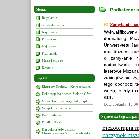
Menu:
Podkategoria
Regulamin
Zamykanie nac
Jak dodać wpis?
Wykwalifikowany
Najnowsze
dermatolog Msz
Popularne
Uniwersytetu Jag
Najlepsze
oraz dużemu dośw
Przyjaciele
o zamykanie n
Mapa katalogu
nadpotliwości, c
Kontakt
laserowe Mszana 
zabiegów należy
Top 10:
tego dochodzi t
Ekspresy Kraków - Kawoserwis.pl
wersję oferty i c
Dekoracje balonowe Zielona Góra
dziś.
Serwis komputerowy Ratuj laptopa
Data dodania: 10 06
Sklep kulki na mole
Pałac Polanka
Najnowsze tagi związan
Klinika NGM
mezoterapia m
Kancelaria Adwokacka
Chróścielewska & Chróścielewski
naczynek msz