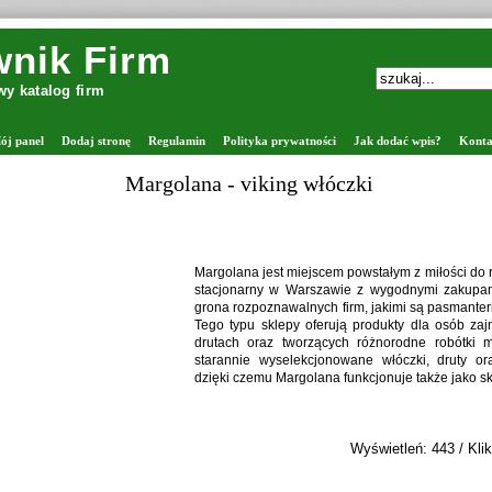
nik Firm
y katalog firm
ój panel
Dodaj stronę
Regulamin
Polityka prywatności
Jak dodać wpis?
Konta
Margolana - viking włóczki
Margolana jest miejscem powstałym z miłości do rę
stacjonarny w Warszawie z wygodnymi zakupam
grona rozpoznawalnych firm, jakimi są pasmanter
Tego typu sklepy oferują produkty dla osób za
drutach oraz tworzących różnorodne robótki 
starannie wyselekcjonowane włóczki, druty ora
dzięki czemu Margolana funkcjonuje także jako sk
Wyświetleń: 443 / Klik