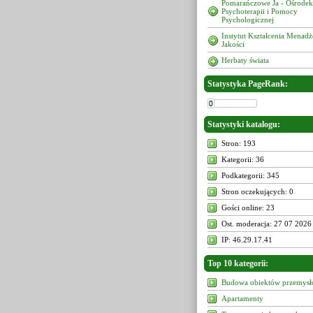
Pomarańczowe Ja - Ośrodek
Psychoterapii i Pomocy
Psychologicznej
Instytut Kształcenia Menad
Jakości
Herbaty świata
Statystyka PageRank:
Statystyki katalogu:
Stron: 193
Kategorii: 36
Podkategorii: 345
Stron oczekujących: 0
Gości online: 23
Ost. moderacja: 27 07 2026
IP: 46.29.17.41
Top 10 kategorii:
Budowa obiektów przemys
Apartamenty