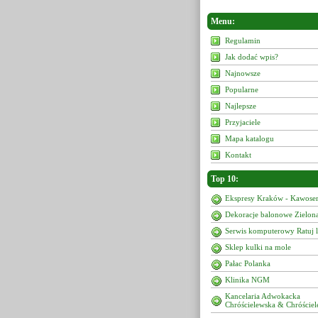
Menu:
Regulamin
Jak dodać wpis?
Najnowsze
Popularne
Najlepsze
Przyjaciele
Mapa katalogu
Kontakt
Top 10:
Ekspresy Kraków - Kawoser
Dekoracje balonowe Zielon
Serwis komputerowy Ratuj 
Sklep kulki na mole
Pałac Polanka
Klinika NGM
Kancelaria Adwokacka
Chróścielewska & Chróściel