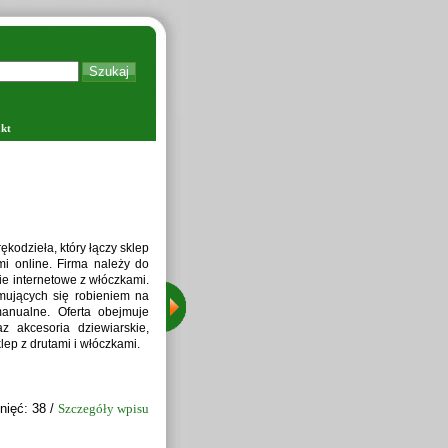
kt
Zapraw
kodzieła, który łączy sklep
i online. Firma należy do
ie internetowe z włóczkami.
jmujących się robieniem na
manualne. Oferta obejmuje
z akcesoria dziewiarskie,
lep z drutami i włóczkami.
nięć: 38 /
Szczegóły wpisu