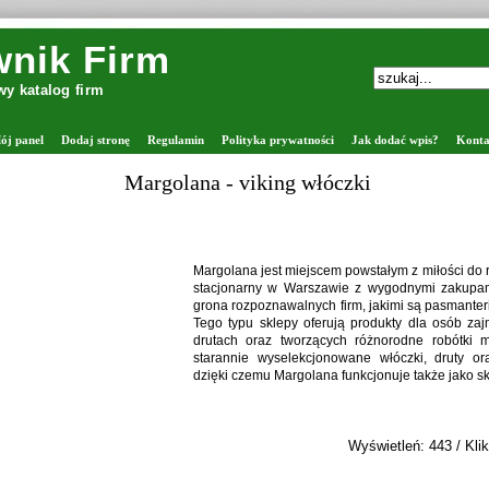
nik Firm
y katalog firm
ój panel
Dodaj stronę
Regulamin
Polityka prywatności
Jak dodać wpis?
Konta
Margolana - viking włóczki
Margolana jest miejscem powstałym z miłości do rę
stacjonarny w Warszawie z wygodnymi zakupam
grona rozpoznawalnych firm, jakimi są pasmanter
Tego typu sklepy oferują produkty dla osób za
drutach oraz tworzących różnorodne robótki 
starannie wyselekcjonowane włóczki, druty ora
dzięki czemu Margolana funkcjonuje także jako sk
Wyświetleń: 443 / Klik