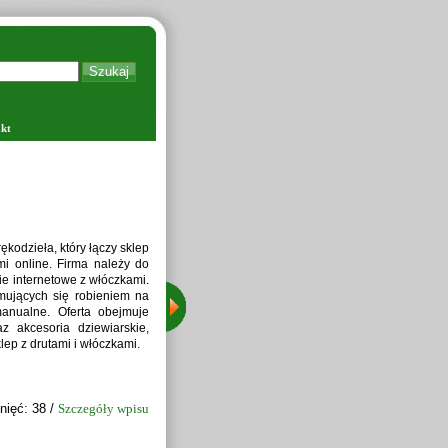
kt
Zapraw
kodzieła, który łączy sklep
i online. Firma należy do
ie internetowe z włóczkami.
jmujących się robieniem na
manualne. Oferta obejmuje
z akcesoria dziewiarskie,
lep z drutami i włóczkami.
nięć: 38 /
Szczegóły wpisu