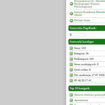
Pomarańczowe Ja - Ośrodek
Psychoterapii i Pomocy
Psychologicznej
Instytut Kształcenia Menad
Jakości
Herbaty świata
Statystyka PageRank:
Statystyki katalogu:
Stron: 193
Kategorii: 36
Podkategorii: 345
Stron oczekujących: 0
Gości online: 6
Ost. moderacja: 27 07 2026
IP: 46.29.17.41
Top 10 kategorii:
Budowa obiektów przemys
Apartamenty