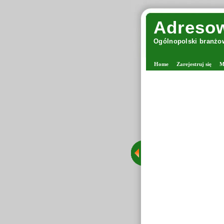
Adresow
Ogólnopolski branżow
Home
Zarejestruj się
M