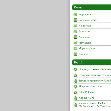
Menu:
Regulamin
Jak dodać wpis?
Najnowsze
Popularne
Najlepsze
Przyjaciele
Mapa katalogu
Kontakt
Top 10:
Ekspresy Kraków - Kawoser
Dekoracje balonowe Zielon
Serwis komputerowy Ratuj 
Sklep kulki na mole
Pałac Polanka
Klinika NGM
Kancelaria Adwokacka
Chróścielewska & Chróściel