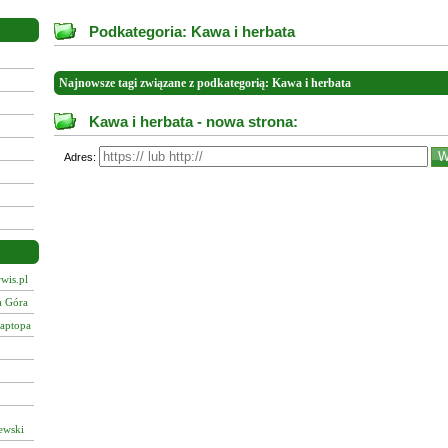
Podkategoria: Kawa i herbata
Najnowsze tagi związane z podkategorią: Kawa i herbata
Kawa i herbata - nowa strona:
Adres:
wis.pl
a Góra
laptopa
ewski