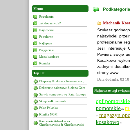
Menu:
Podkategoria
Regulamin
Mechanik Kos
Jak dodać wpis?
Szukasz godnego
Najnowsze
najszybciej prze
Popularne
profesjonalne re
Najlepsze
Jeśli interesuj
Przyjaciele
Powierz swoje a
Mapa katalogu
Kosakowo wykona
Kontakt
żadnymi dodatko
strony www!
Top 10:
Data dodania: 03 10
Ekspresy Kraków - Kawoserwis.pl
Dekoracje balonowe Zielona Góra
Najnowsze tagi związan
Serwis komputerowy Ratuj laptopa
dpf pomorskie
Sklep kulki na mole
pomorskie
m
Pałac Polanka
,
(1)
magazyn op
Klinika NGM
,
(1)
kosakowo
Kancelaria Adwokacka
(1)
Chróścielewska & Chróścielewski