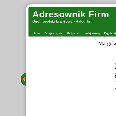
Adresownik Firm
Ogólnopolski branżowy katalog firm
Home
Zarejestruj się
Mój panel
Dodaj stronę
Regulami
Margolana -
Margol
stacj
grona 
Tego t
druta
staran
dzięki