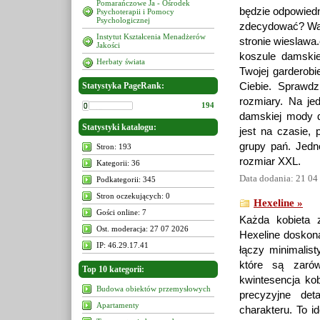
Pomarańczowe Ja - Ośrodek
będzie odpowiedn
Psychoterapii i Pomocy
Psychologicznej
zdecydować? War
Instytut Kształcenia Menadżerów
stronie wieslawa.
Jakości
koszule damski
Herbaty świata
Twojej garderob
Statystyka PageRank:
Ciebie. Sprawdz
rozmiary. Na jed
194
damskiej mody d
Statystyki katalogu:
jest na czasie,
grupy pań. Jed
Stron: 193
rozmiar XXL.
Kategorii: 36
Data dodania: 21 04
Podkategorii: 345
Stron oczekujących: 0
Hexeline »
Gości online: 7
Każda kobieta z
Ost. moderacja: 27 07 2026
Hexeline doskona
IP: 46.29.17.41
łączy minimalist
które są zaró
Top 10 kategorii:
kwintesencja kob
Budowa obiektów przemysłowych
precyzyjne det
Apartamenty
charakteru. To i