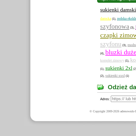
sukienki damski
damska
polska eksk
,
(1)
szyfonowa
,
(3)
czapki zimo
szyfonu
modne
,
(3)
bluzki duż
,
(4)
ko
komplet zimowy
,
(1)
sukienki 2xl
,
(1)
(2
sukienki xxxl
,
(2)
(1)
Odzież da
Adres:
© Copyright 2009-2026 adresownik-fi