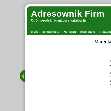
Adresownik Firm
Ogólnopolski branżowy katalog firm
Home
Zarejestruj się
Mój panel
Dodaj stronę
Regulami
Margolana - viking włóczki
Margolana jest miejscem powst
stacjonarny w Warszawie z 
grona rozpoznawalnych firm, 
Tego typu sklepy oferują pr
drutach oraz tworzących ró
starannie wyselekcjonowane 
dzięki czemu Margolana funkcj
Wyś