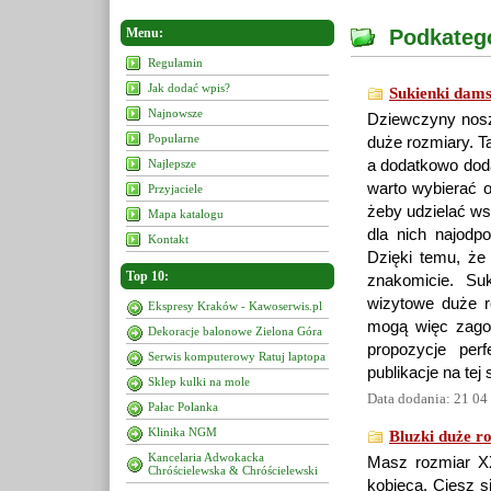
Menu:
Podkateg
Regulamin
Jak dodać wpis?
Sukienki damsk
Najnowsze
Dziewczyny nosz
Popularne
duże rozmiary. T
Najlepsze
a dodatkowo doda
warto wybierać o
Przyjaciele
żeby udzielać ws
Mapa katalogu
dla nich najodp
Kontakt
Dzięki temu, że
Top 10:
znakomicie. Su
wizytowe duże r
Ekspresy Kraków - Kawoserwis.pl
mogą więc zagoś
Dekoracje balonowe Zielona Góra
propozycje perf
Serwis komputerowy Ratuj laptopa
publikacje na tej 
Sklep kulki na mole
Data dodania: 21 04
Pałac Polanka
Klinika NGM
Bluzki duże r
Kancelaria Adwokacka
Masz rozmiar XX
Chróścielewska & Chróścielewski
kobieca. Ciesz si