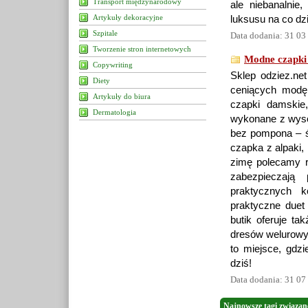
Transport międzynarodowy
ale niebanalnie,
Artykuły dekoracyjne
luksusu na co dz
Szpitale
Data dodania: 31 03
Tworzenie stron internetowych
Modne czapki
Copywriting
Sklep odziez.net
Diety
ceniących modę
Artykuły do biura
czapki damskie
Dermatologia
wykonane z wysok
bez pompona – św
czapka z alpaki,
zimę polecamy r
zabezpieczają
praktycznych 
praktyczne duet
butik oferuje t
dresów welurowyc
to miejsce, gdzi
dziś!
Data dodania: 31 07
Najnowsze tagi związan