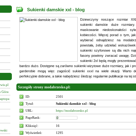
Sukienki damskie xxl - blog
Dziewczyny noszące rozmiar XXL
sukienki damskie duże rozmiary.
maskowanie niedoskonałości syl
kobiecości. Więcej porad o tym, jak
wybierać odnajdziesz na modabrze
powstała, żeby udzielać wskazówek 
sukienki szyfonowe są dla nich naj
fasony powinny zwracać uwagę. Dzię
sukienki 2xl będą mogły prezentować
bardzo dużo. Dostępne są zarówno sukienki wizytowe duże rozmiary, jak i pr
garderobie mogą więc zagościć sukienki xxxl na wiele okazji. Warto 
perfekcyjnie dobrane, a takie nabędziesz śledząc regularnie publikacje na tej st
wis.pl
Szczegóły strony modabrzesko.pl:
a Góra
ID:
2501
laptopa
Tytuł:
Sukienki damskie xxl - blog
URL:
https://modabrzesko.pl
PageRank:
Kliknięć:
16
ewski
Wyświetleń:
1295