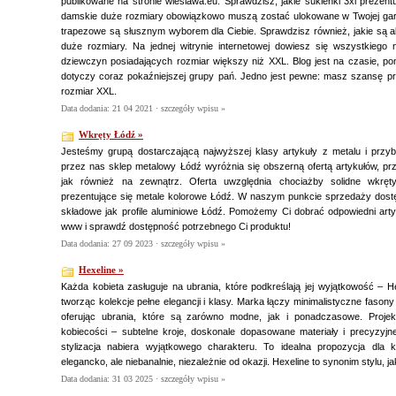
publikowane na stronie wieslawa.eu. Sprawdzisz, jakie sukienki 3xl prezentuj
damskie duże rozmiary obowiązkowo muszą zostać ulokowane w Twojej gard
trapezowe są słusznym wyborem dla Ciebie. Sprawdzisz również, jakie są a
duże rozmiary. Na jednej witrynie internetowej dowiesz się wszystkiego
dziewczyn posiadających rozmiar większy niż XXL. Blog jest na czasie, p
dotyczy coraz pokaźniejszej grupy pań. Jedno jest pewne: masz szansę p
rozmiar XXL.
Data dodania: 21 04 2021 ·
szczegóły wpisu »
Wkręty Łódź »
Jesteśmy grupą dostarczającą najwyższej klasy artykuły z metalu i prz
przez nas sklep metalowy Łódź wyróżnia się obszerną ofertą artykułów, p
jak również na zewnątrz. Oferta uwzględnia chociażby solidne wkręt
prezentujące się metale kolorowe Łódź. W naszym punkcie sprzedaży dostę
składowe jak profile aluminiowe Łódź. Pomożemy Ci dobrać odpowiedni art
www i sprawdź dostępność potrzebnego Ci produktu!
Data dodania: 27 09 2023 ·
szczegóły wpisu »
Hexeline »
Każda kobieta zasługuje na ubrania, które podkreślają jej wyjątkowość – H
tworząc kolekcje pełne elegancji i klasy. Marka łączy minimalistyczne fasony
oferując ubrania, które są zarówno modne, jak i ponadczasowe. Projek
kobiecości – subtelne kroje, doskonale dopasowane materiały i precyzyjn
stylizacja nabiera wyjątkowego charakteru. To idealna propozycja dla 
elegancko, ale niebanalnie, niezależnie od okazji. Hexeline to synonim stylu, ja
Data dodania: 31 03 2025 ·
szczegóły wpisu »