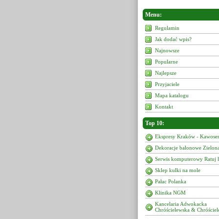
Menu:
Regulamin
Jak dodać wpis?
Najnowsze
Popularne
Najlepsze
Przyjaciele
Mapa katalogu
Kontakt
Top 10:
Ekspresy Kraków - Kawoser
Dekoracje balonowe Zielon
Serwis komputerowy Ratuj 
Sklep kulki na mole
Pałac Polanka
Klinika NGM
Kancelaria Adwokacka
Chróścielewska & Chróściel