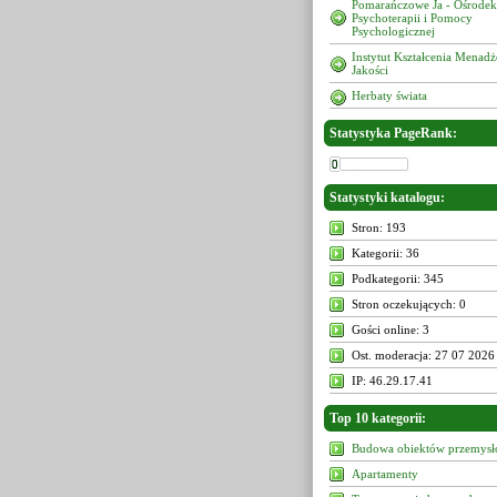
Pomarańczowe Ja - Ośrodek
Psychoterapii i Pomocy
Psychologicznej
Instytut Kształcenia Menad
Jakości
Herbaty świata
Statystyka PageRank:
Statystyki katalogu:
Stron: 193
Kategorii: 36
Podkategorii: 345
Stron oczekujących: 0
Gości online: 3
Ost. moderacja: 27 07 2026
IP: 46.29.17.41
Top 10 kategorii:
Budowa obiektów przemys
Apartamenty