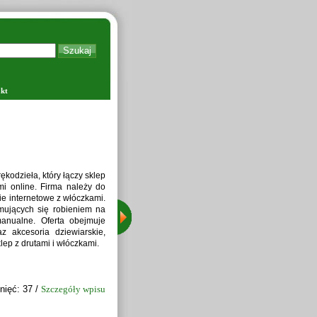
kt
r Petkus Technologie w Polsce,
a w zakresie czyszczenia i
ajdują się nowoczesne maszyny,
e do zbóż, zaprawiarki do nasion
ta do zbóż, umożliwiając pełne
y się projektowaniu, montażu i
 do wymagań klientów.
 Kliknięć: 42 /
Szczegóły wpisu