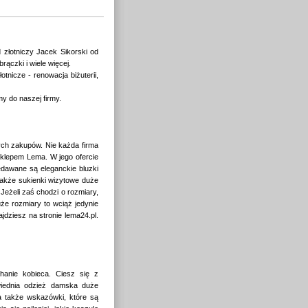
 złotniczy Jacek Sikorski od
brączki i wiele więcej.
tnicze - renowacja biżuterii,
y do naszej firmy.
ych zakupów. Nie każda firma
sklepem Lema. W jego ofercie
edawane są eleganckie bluzki
także sukienki wizytowe duże
eżeli zaś chodzi o rozmiary,
że rozmiary to wciąż jedynie
ajdziesz na stronie lema24.pl.
hanie kobieca. Ciesz się z
owiednia odzież damska duże
a także wskazówki, które są