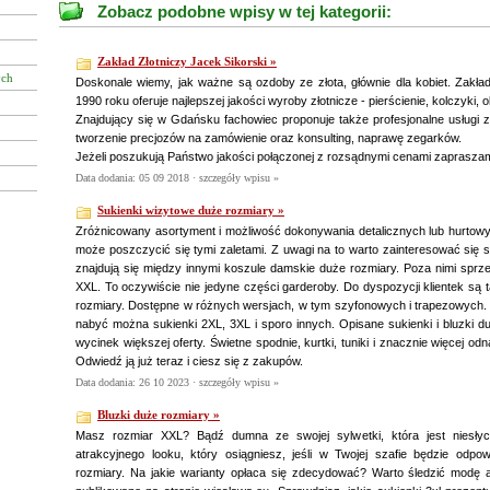
Zobacz podobne wpisy w tej kategorii:
Zakład Złotniczy Jacek Sikorski »
ych
Doskonale wiemy, jak ważne są ozdoby ze złota, głównie dla kobiet. Zakład
1990 roku oferuje najlepszej jakości wyroby złotnicze - pierścienie, kolczyki, o
Znajdujący się w Gdańsku fachowiec proponuje także profesjonalne usługi zło
tworzenie precjozów na zamówienie oraz konsulting, naprawę zegarków.
Jeżeli poszukują Państwo jakości połączonej z rozsądnymi cenami zapraszam
Data dodania: 05 09 2018 ·
szczegóły wpisu »
Sukienki wizytowe duże rozmiary »
Zróżnicowany asortyment i możliwość dokonywania detalicznych lub hurtow
może poszczycić się tymi zaletami. Z uwagi na to warto zainteresować się 
znajdują się między innymi koszule damskie duże rozmiary. Poza nimi sprz
XXL. To oczywiście nie jedyne części garderoby. Do dyspozycji klientek są 
rozmiary. Dostępne w różnych wersjach, w tym szyfonowych i trapezowych. J
nabyć można sukienki 2XL, 3XL i sporo innych. Opisane sukienki i bluzki du
wycinek większej oferty. Świetne spodnie, kurtki, tuniki i znacznie więcej odn
Odwiedź ją już teraz i ciesz się z zakupów.
Data dodania: 26 10 2023 ·
szczegóły wpisu »
Bluzki duże rozmiary »
Masz rozmiar XXL? Bądź dumna ze swojej sylwetki, która jest niesłyc
atrakcyjnego looku, który osiągniesz, jeśli w Twojej szafie będzie odp
rozmiary. Na jakie warianty opłaca się zdecydować? Warto śledzić modę 