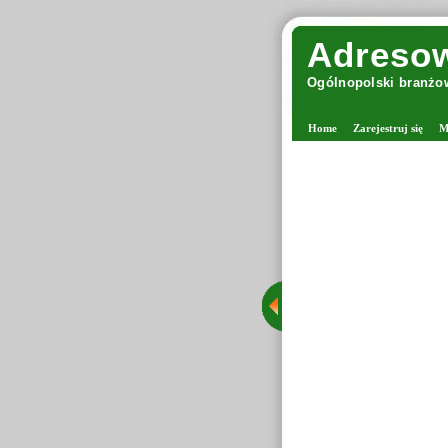
Adresow
Ogólnopolski branżow
Home
Zarejestruj się
M
 włóczki
jscem powstałym z miłości do rękodzieła, który łączy sklep
rszawie z wygodnymi zakupami online. Firma należy do
nych firm, jakimi są pasmanterie internetowe z włóczkami.
oferują produkty dla osób zajmujących się robieniem na
rzących różnorodne robótki manualne. Oferta obejmuje
kcjonowane włóczki, druty oraz akcesoria dziewiarskie,
lana funkcjonuje także jako sklep z drutami i włóczkami.
Wyświetleń: 437 / Kliknięć: 37 /
Szczegóły wpisu