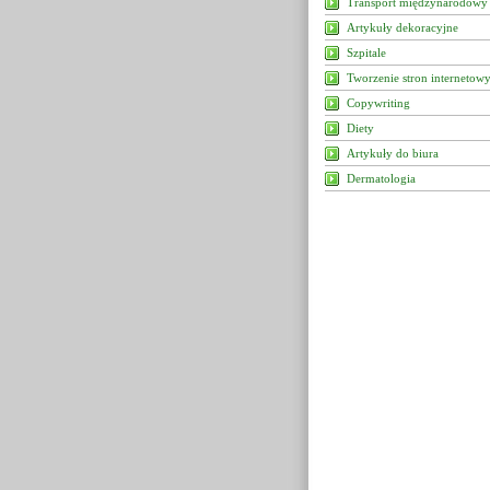
Transport międzynarodowy
Artykuły dekoracyjne
Szpitale
Tworzenie stron internetow
Copywriting
Diety
Artykuły do biura
Dermatologia