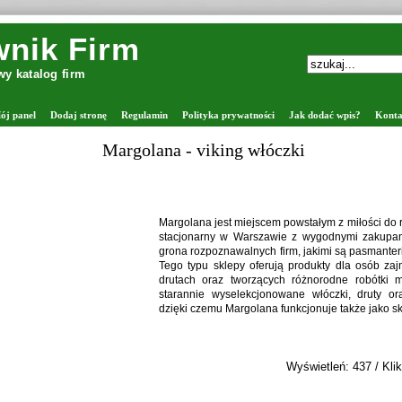
nik Firm
y katalog firm
ój panel
Dodaj stronę
Regulamin
Polityka prywatności
Jak dodać wpis?
Konta
Zaprawiarki do nasion - FORTPOL
Spółka Fortpol to autoryzowany dystrybuto
oferujący pełne wsparcie dla rolnictw
magazynowania ziarna. W naszej ofercie zn
takie jak kłosownik, wialnia Petkus, suszarni
oraz silosy Petkus. Dostarczamy również si
wyposażenie ciągów produkcyjnych. Zajmujem
serwisie urządzeń, dopasowując rozwiązania
Wyświetleń: 359 /