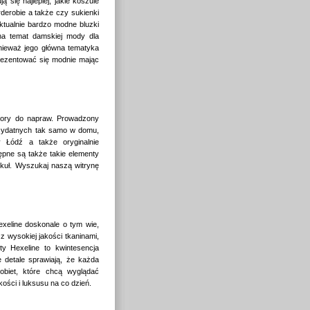
ą się najlepiej, jakie koszule
erobie a także czy sukienki
ktualnie bardzo modne bluzki
 na temat damskiej mody dla
onieważ jego główna tematyka
rezentować się modnie mając
ybory do napraw. Prowadzony
rzydatnych tak samo w domu,
y Łódź a także oryginalnie
pne są także takie elementy
ykuł. Wyszukaj naszą witrynę
exeline doskonale o tym wie,
 z wysokiej jakości tkaninami,
ty Hexeline to kwintesencja
e detale sprawiają, że każda
kobiet, które chcą wyglądać
kości i luksusu na co dzień.