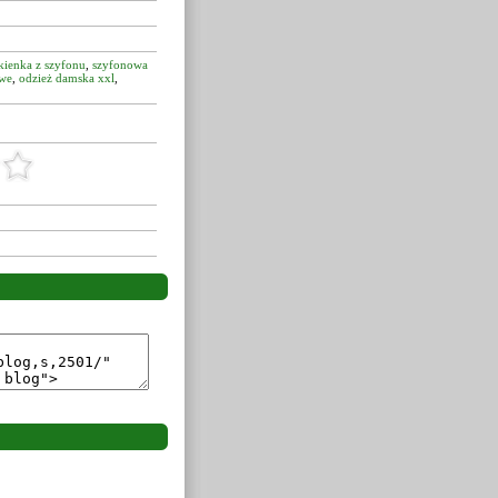
kienka z szyfonu
,
szyfonowa
owe
,
odzież damska xxl
,