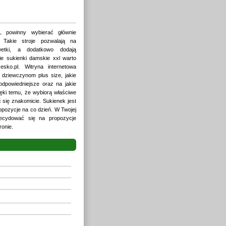
 powinny wybierać głównie
 Takie stroje pozwalają na
wetki, a dodatkowo dodają
ie sukienki damskie xxl warto
sko.pl. Witryna internetowa
dziewczynom plus size, jakie
odpowiedniejsze oraz na jakie
ki temu, że wybiorą właściwe
 się znakomicie. Sukienek jest
opozycje na co dzień. W Twojej
decydować się na propozycje
ronie.