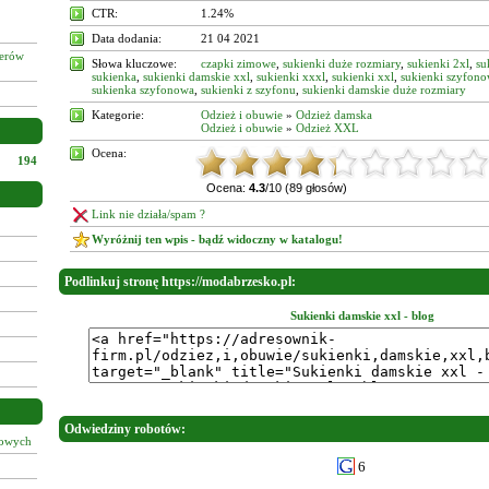
CTR:
1.24%
Data dodania:
21 04 2021
żerów
Słowa kluczowe:
czapki zimowe
,
sukienki duże rozmiary
,
sukienki 2xl
,
su
sukienka
,
sukienki damskie xxl
,
sukienki xxxl
,
sukienki xxl
,
sukienki szyfon
sukienka szyfonowa
,
sukienki z szyfonu
,
sukienki damskie duże rozmiary
Kategorie:
Odzież i obuwie
»
Odzież damska
Odzież i obuwie
»
Odzież XXL
Ocena:
194
Ocena:
4.3
/10 (89 głosów)
Link nie działa/spam ?
Wyróżnij ten wpis - bądź widoczny w katalogu!
Podlinkuj stronę https://modabrzesko.pl:
Sukienki damskie xxl - blog
Odwiedziny robotów:
łowych
6