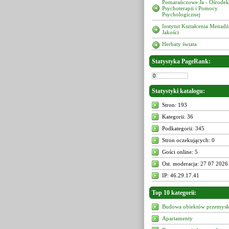
Pomarańczowe Ja - Ośrodek
Psychoterapii i Pomocy
Psychologicznej
Instytut Kształcenia Menad
Jakości
Herbaty świata
Statystyka PageRank:
Statystyki katalogu:
Stron: 193
Kategorii: 36
Podkategorii: 345
Stron oczekujących: 0
Gości online: 5
Ost. moderacja: 27 07 2026
IP: 46.29.17.41
Top 10 kategorii:
Budowa obiektów przemys
Apartamenty