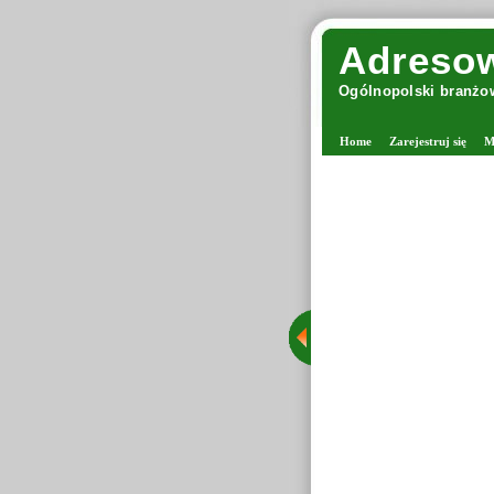
Adresow
Ogólnopolski branżow
Home
Zarejestruj się
M