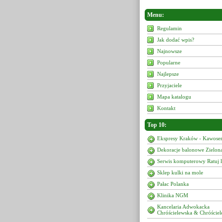
Menu:
Regulamin
Jak dodać wpis?
Najnowsze
Popularne
Najlepsze
Przyjaciele
Mapa katalogu
Kontakt
Top 10:
Ekspresy Kraków - Kawoser
Dekoracje balonowe Zielon
Serwis komputerowy Ratuj 
Sklep kulki na mole
Pałac Polanka
Klinika NGM
Kancelaria Adwokacka
Chróścielewska & Chróściel