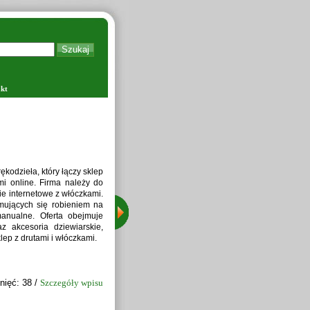
kt
Zapraw
kodzieła, który łączy sklep
i online. Firma należy do
ie internetowe z włóczkami.
jmujących się robieniem na
manualne. Oferta obejmuje
z akcesoria dziewiarskie,
lep z drutami i włóczkami.
nięć: 38 /
Szczegóły wpisu