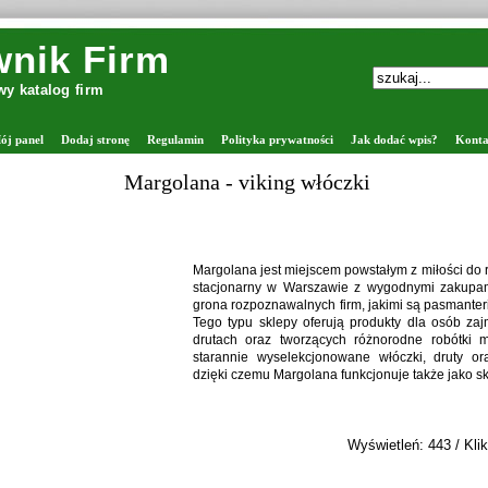
nik Firm
y katalog firm
ój panel
Dodaj stronę
Regulamin
Polityka prywatności
Jak dodać wpis?
Konta
Margolana - viking włóczki
Margolana jest miejscem powstałym z miłości do rę
stacjonarny w Warszawie z wygodnymi zakupam
grona rozpoznawalnych firm, jakimi są pasmanter
Tego typu sklepy oferują produkty dla osób za
drutach oraz tworzących różnorodne robótki 
starannie wyselekcjonowane włóczki, druty ora
dzięki czemu Margolana funkcjonuje także jako sk
Wyświetleń: 443 / Klik