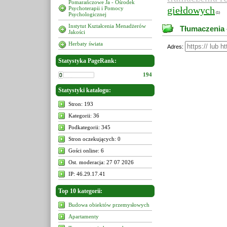
Pomarańczowe Ja - Ośrodek
giełdowych
Psychoterapii i Pomocy
(1)
Psychologicznej
Instytut Kształcenia Menadżerów
Tłumaczenia 
Jakości
Herbaty świata
Adres:
Statystyka PageRank:
194
Statystyki katalogu:
Stron: 193
Kategorii: 36
Podkategorii: 345
Stron oczekujących: 0
Gości online: 6
Ost. moderacja: 27 07 2026
IP: 46.29.17.41
Top 10 kategorii:
Budowa obiektów przemysłowych
Apartamenty