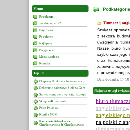
Menu:
Podkategoria
Regulamin
Tłumacz j angi
Jak dodać wpis?
Szukasz sprawdzo
Najnowsze
z sektora budowl
Popularne
uwzględnia tłuma
Najlepsze
Nasze biuro tłu
Przyjaciele
szybki czas jego 
Mapa katalogu
oraz tłumaczenie
Kontakt
zapewnia najwyższ
o prowadzonej prz
Top 10:
Data dodania: 17 10
Ekspresy Kraków - Kawoserwis.pl
Dekoracje balonowe Zielona Góra
Najnowsze tagi związan
Serwis komputerowy Ratuj laptopa
biuro tłumacz
Sklep kulki na mole
angielskiego
Pałac Polanka
,
(1)
angielskiego n
Klinika NGM
na polski z an
Kancelaria Adwokacka
Chróścielewska & Chróścielewski
tłumaczenia re