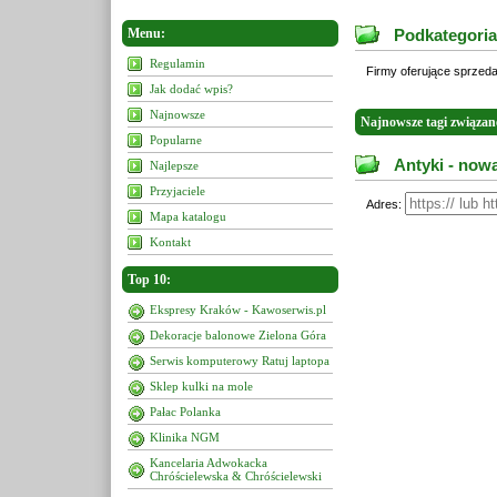
Menu:
Podkategoria
Regulamin
Firmy oferujące sprzeda
Jak dodać wpis?
Najnowsze
Najnowsze tagi związan
Popularne
Antyki - nowa
Najlepsze
Przyjaciele
Adres:
Mapa katalogu
Kontakt
Top 10:
Ekspresy Kraków - Kawoserwis.pl
Dekoracje balonowe Zielona Góra
Serwis komputerowy Ratuj laptopa
Sklep kulki na mole
Pałac Polanka
Klinika NGM
Kancelaria Adwokacka
Chróścielewska & Chróścielewski