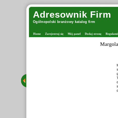
Adresownik Firm
Ogólnopolski branżowy katalog firm
Home
Zarejestruj się
Mój panel
Dodaj stronę
Regulami
Margolana - vik
Margolana jes
stacjonarny 
grona rozpozn
Tego typu sk
drutach oraz
starannie wy
dzięki czemu 