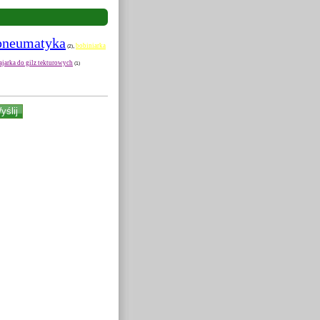
pneumatyka
bobiniarka
,
(2)
ajarka do gilz tekturowych
(1)