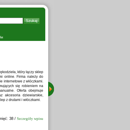
kt
Zapraw
kodzieła, który łączy sklep
i online. Firma należy do
ie internetowe z włóczkami.
jmujących się robieniem na
manualne. Oferta obejmuje
z akcesoria dziewiarskie,
lep z drutami i włóczkami.
nięć: 38 /
Szczegóły wpisu