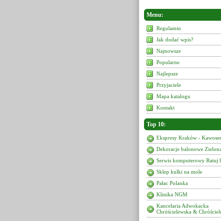
Menu:
Regulamin
Jak dodać wpis?
Najnowsze
Popularne
Najlepsze
Przyjaciele
Mapa katalogu
Kontakt
Top 10:
Ekspresy Kraków - Kawoser
Dekoracje balonowe Zielon
Serwis komputerowy Ratuj 
Sklep kulki na mole
Pałac Polanka
Klinika NGM
Kancelaria Adwokacka
Chróścielewska & Chróściel