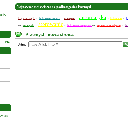
Najnowsze tagi związane z podkategorią: Przemysł
żerów
automatyka
krajarka do gilz
bobiniarka do folii
odwijarki
bobiniarki
,
,
,
,
,
(1)
(1)
(1)
(2)
(1)
sterowanie
przewijarki
bobiniarka do papieru
przymiar automatyczny
kr
,
,
,
,
,
(1)
(1)
(2)
(1)
(1)
Przemysł - nowa strona:
194
Adres:
łowych