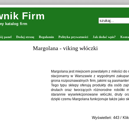
nik Firm
y katalog firm
ój panel
Dodaj stronę
Regulamin
Polityka prywatności
Jak dodać wpis?
Konta
Margolana - viking włóczki
Margolana jest miejscem powstałym z miłości do rę
stacjonarny w Warszawie z wygodnymi zakupam
grona rozpoznawalnych firm, jakimi są pasmanter
Tego typu sklepy oferują produkty dla osób za
drutach oraz tworzących różnorodne robótki 
starannie wyselekcjonowane włóczki, druty ora
dzięki czemu Margolana funkcjonuje także jako sk
Wyświetleń: 443 / Klik