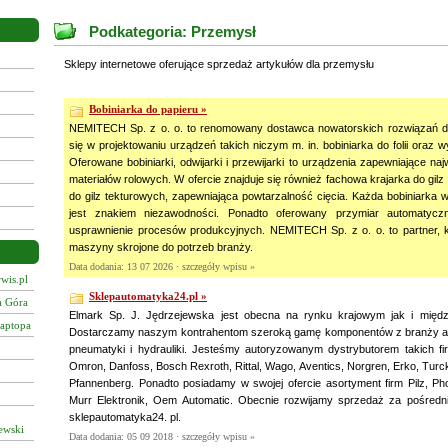
Podkategoria: Przemysł
Sklepy internetowe oferujące sprzedaż artykułów dla przemysłu
Bobiniarka do papieru »
NEMITECH Sp. z o. o. to renomowany dostawca nowatorskich rozwiązań d
się w projektowaniu urządzeń takich niczym m. in. bobiniarka do folii oraz w
Oferowane bobiniarki, odwijarki i przewijarki to urządzenia zapewniające n
materiałów rolowych. W ofercie znajduje się również fachowa krajarka do gilz
do gilz tekturowych, zapewniająca powtarzalność cięcia. Każda bobiniarka 
jest znakiem niezawodności. Ponadto oferowany przymiar automatycz
usprawnienie procesów produkcyjnych. NEMITECH Sp. z o. o. to partner, 
maszyny skrojone do potrzeb branży.
Data dodania: 13 07 2026 ·
szczegóły wpisu »
wis.pl
Sklepautomatyka24.pl »
a Góra
Elmark Sp. J. Jędrzejewska jest obecna na rynku krajowym jak i mię
laptopa
Dostarczamy naszym kontrahentom szeroką gamę komponentów z branży au
pneumatyki i hydrauliki. Jesteśmy autoryzowanym dystrybutorem takich fi
Omron, Danfoss, Bosch Rexroth, Rittal, Wago, Aventics, Norgren, Erko, Turc
Pfannenberg. Ponadto posiadamy w swojej ofercie asortyment firm Pilz, Pho
Murr Elektronik, Oem Automatic. Obecnie rozwijamy sprzedaż za pośredn
sklepautomatyka24. pl.
ewski
Data dodania: 05 09 2018 ·
szczegóły wpisu »