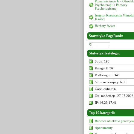
Pomarańczowe Ja - Ośrodek
Psychoterapii i Pomocy
Psychologicznej
Instytut Kształcenia Menad
Jakości
Herbaty świata
Statystyka PageRank:
Statystyki katalogu:
Stron: 193
Kategorii: 36
Podkategorii: 345
Stron oczekujących: 0
Gości online: 6
Ost. moderacja: 27 07 2026
IP: 46.29.17.41
Top 10 kategorii:
Budowa obiektów przemys
Apartamenty