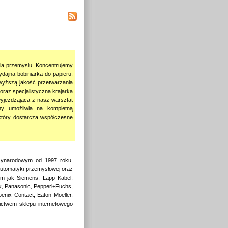
la przemysłu. Koncentrujemy
ydajna bobiniarka do papieru.
ajwyższą jakość przetwarzania
 oraz specjalistyczna krajarka
wyjeżdżająca z nasz warsztat
ny umożliwia na kompletną
który dostarcza współczesne
dzynarodowym od 1997 roku.
tomatyki przemysłowej oraz
rm jak Siemens, Lapp Kabel,
k, Panasonic, Pepperl+Fuchs,
enix Contact, Eaton Moeller,
ictwem sklepu internetowego