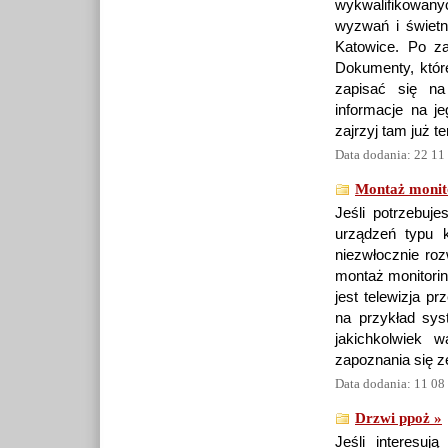
wykwalifikowan
wyzwań i świetn
Katowice. Po za
Dokumenty, któr
zapisać się na
informacje na j
zajrzyj tam już t
Data dodania: 22 11
Montaż monit
Jeśli potrzebuj
urządzeń typu k
niezwłocznie roz
montaż monitorin
jest telewizja p
na przykład sys
jakichkolwiek 
zapoznania się z
Data dodania: 11 08
Drzwi ppoż »
Jeśli interesuj