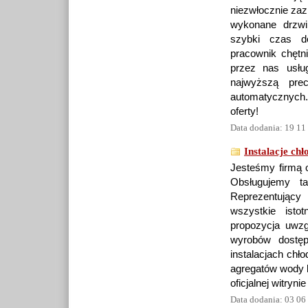
niezwłocznie zaz
wykonane drzwi
szybki czas do
pracownik chętn
przez nas usłu
najwyższą prec
automatycznych.
oferty!
Data dodania: 19 11
Instalacje ch
Jesteśmy firmą o
Obsługujemy t
Reprezentujący 
wszystkie isto
propozycja uwz
wyrobów dostę
instalacjach chł
agregatów wody l
oficjalnej witryni
Data dodania: 03 06