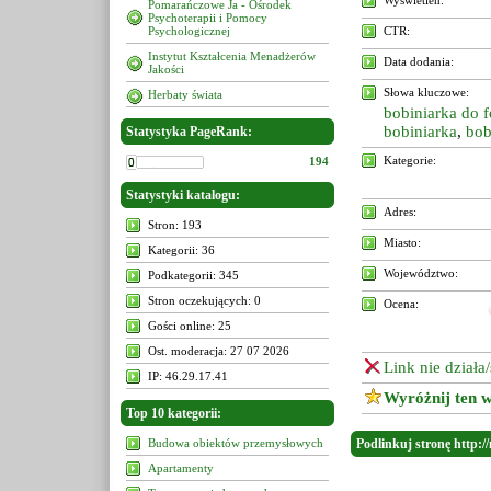
Wyświetleń:
Pomarańczowe Ja - Ośrodek
Psychoterapii i Pomocy
Psychologicznej
CTR:
Instytut Kształcenia Menadżerów
Data dodania:
Jakości
Słowa kluczowe:
Herbaty świata
bobiniarka do fo
bobiniarka
,
bob
Statystyka PageRank:
Kategorie:
194
Statystyki katalogu:
Adres:
Stron: 193
Miasto:
Kategorii: 36
Województwo:
Podkategorii: 345
Stron oczekujących: 0
Ocena:
Gości online: 25
Ost. moderacja: 27 07 2026
Link nie działa
IP: 46.29.17.41
Wyróżnij ten w
Top 10 kategorii:
Budowa obiektów przemysłowych
Podlinkuj stronę http://
Apartamenty