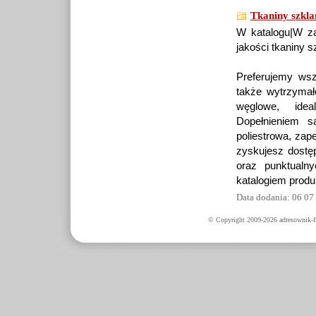
Tkaniny szkla
W katalogu|W za
jakości tkaniny 
Preferujemy wsz
także wytrzymał
węglowe, idea
Dopełnieniem s
poliestrowa, zap
zyskujesz dostę
oraz punktualn
katalogiem produk
Data dodania: 06 07
© Copyright 2009-2026 adresownik-fi