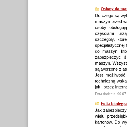
Osłony do ma
Do czego są wyk
maszyn przed ws
osoby obsługuj
częściami urzą
szczegóły, któr
specjalistycznej
do maszyn, któr
zabezpieczyć ś
maszyn. Wszystki
są tworzone z at
Jest możliwość 
techniczną wskaz
jak i przez Interne
Data dodania: 09 07
Folia biodegr
Jak zabezpieczy
wielu przedsię
kartonów. Do wy