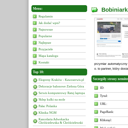
Menu:
Bobiniark
Regulamin
Jak dodać wpis?
Najnowsze
Popularne
Najlepsze
Przyjaciele
Mapa katalogu
Kontakt
przymiar automatyczny
o. to partner, który do
Top 10:
Szczegóły strony nemite
Ekspresy Kraków - Kawoserwis.pl
Dekoracje balonowe Zielona Góra
ID:
Serwis komputerowy Ratuj laptopa
Tytuł:
Sklep kulki na mole
URL:
Pałac Polanka
PageRank:
Klinika NGM
Kancelaria Adwokacka
Kliknięć:
Chróścielewska & Chróścielewski