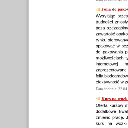
Folia do pako
Wysyłając przes
trudności zniosł
poza szczególny
zawartość opako
rynku oferowanyc
opakować w bezp
do pakowania p
możliwościach t
internetowej 
zaprezentowane 
folia biodegrado
efektywność w z
Data dodania: 22 04
Kurs na wózk
Oferta kursów 
dodatkowe kwal
zmienić pracę. J
kurs na wózki 