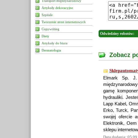
Transport międzynarodowy
Artykuły dekoracyjne
Szpitale
Tworzenie stron internetowych
Copywriting
Odwiedziny robotów:
Diety
Artykuły do biura
Dermatologia
Zobacz po
Sklepautomat
Elmark Sp. J.
międzynarodowy
gamę komponent
hydrauliki. Jes
Lapp Kabel, Omro
Erko, Turck, Pa
swojej ofercie 
Elektronik, Oem
sklepu interneto
Data dodania: 05 09