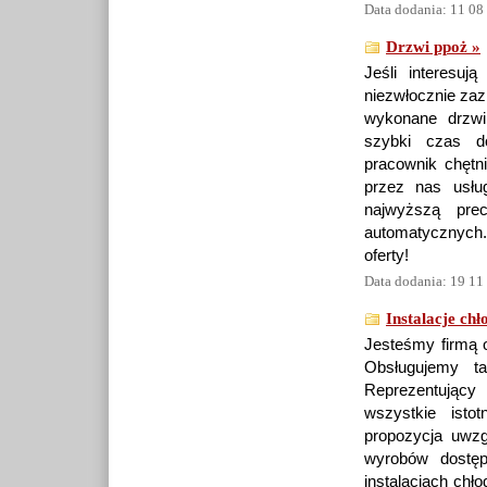
Data dodania: 11 08
Drzwi ppoż »
Jeśli interesuj
niezwłocznie zaz
wykonane drzwi
szybki czas do
pracownik chętn
przez nas usłu
najwyższą prec
automatycznych.
oferty!
Data dodania: 19 11
Instalacje ch
Jesteśmy firmą o
Obsługujemy t
Reprezentujący 
wszystkie isto
propozycja uwz
wyrobów dostę
instalacjach chł