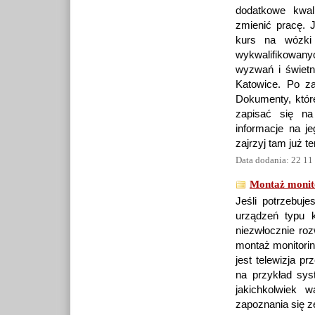
dodatkowe kwal
zmienić pracę. J
kurs na wózki 
wykwalifikowan
wyzwań i świetn
Katowice. Po za
Dokumenty, któr
zapisać się na
informacje na j
zajrzyj tam już t
Data dodania: 22 11
Montaż monit
Jeśli potrzebuj
urządzeń typu k
niezwłocznie roz
montaż monitorin
jest telewizja p
na przykład sys
jakichkolwiek 
zapoznania się z