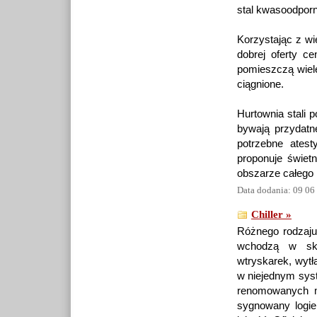
stal kwasoodporn
Korzystając z 
dobrej oferty 
pomieszczą wiel
ciągnione.
Hurtownia stali 
bywają przydatn
potrzebne atest
proponuje świetn
obszarze całego 
Data dodania: 09 06
Chiller »
Różnego rodzaju 
wchodzą w skła
wtryskarek, wytła
w niejednym syste
renomowanych m
sygnowany logie