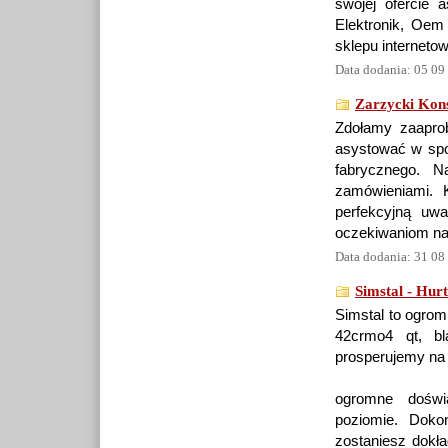
swojej ofercie 
Elektronik, Oem
sklepu interneto
Data dodania: 05 09
Zarzycki Kon
Zdołamy zaapro
asystować w spor
fabrycznego. N
zamówieniami. K
perfekcyjną uwa
oczekiwaniom nas
Data dodania: 31 08
Simstal - Hurt
Simstal to ogrom
42crmo4 qt, bl
prosperujemy na 
ogromne doświ
poziomie. Dokon
zostaniesz dokła