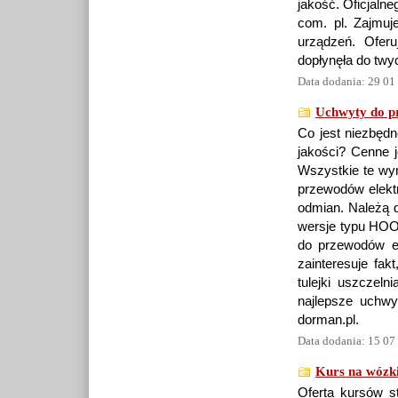
jakość. Oficjalne
com. pl. Zajmuj
urządzeń. Ofer
dopłynęła do twy
Data dodania: 29 01
Uchwyty do p
Co jest niezbęd
jakości? Cenne j
Wszystkie te wy
przewodów elektr
odmian. Należą 
wersje typu HOOK
do przewodów e
zainteresuje fak
tulejki uszczeln
najlepsze uchwy
dorman.pl.
Data dodania: 15 07
Kurs na wózk
Oferta kursów 