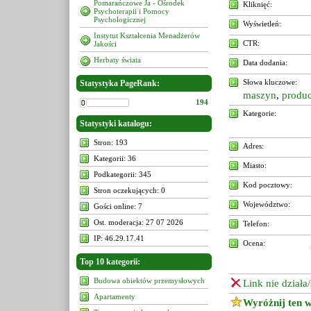
Pomarańczowe Ja - Ośrodek
Kliknięć:
Psychoterapii i Pomocy
Psychologicznej
Wyświetleń:
Instytut Kształcenia Menadżerów
CTR:
Jakości
Herbaty świata
Data dodania:
Słowa kluczowe:
Statystyka PageRank:
maszyn
,
produ
194
Kategorie:
Statystyki katalogu:
Stron: 193
Adres:
Kategorii: 36
Miasto:
Podkategorii: 345
Kod pocztowy:
Stron oczekujących: 0
Województwo:
Gości online: 7
Ost. moderacja: 27 07 2026
Telefon:
IP: 46.29.17.41
Ocena:
Top 10 kategorii:
Budowa obiektów przemysłowych
Link nie działa
Apartamenty
Wyróżnij ten w