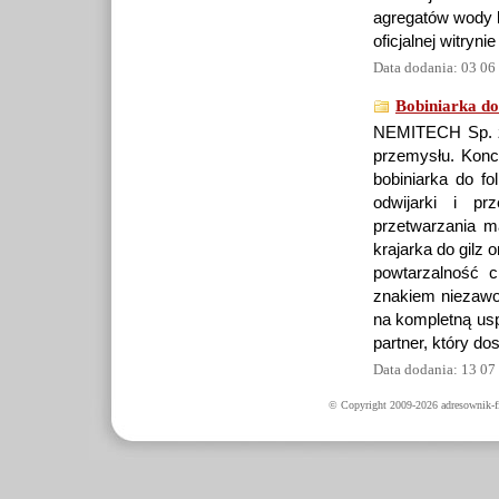
agregatów wody l
oficjalnej witryni
Data dodania: 03 06
Bobiniarka do
NEMITECH Sp. z 
przemysłu. Konce
bobiniarka do fo
odwijarki i pr
przetwarzania m
krajarka do gilz 
powtarzalność c
znakiem niezawo
na kompletną us
partner, który d
Data dodania: 13 07
© Copyright 2009-2026 adresownik-fi