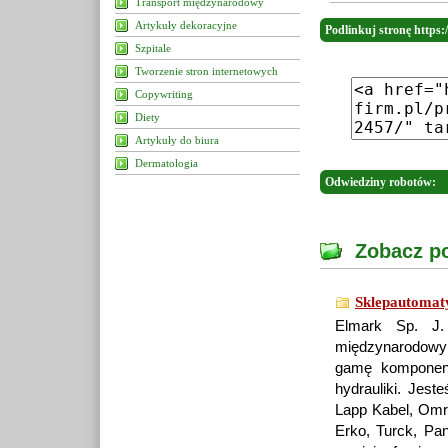
Transport międzynarodowy
Artykuły dekoracyjne
Podlinkuj stronę https:
Szpitale
Tworzenie stron internetowych
Copywriting
Diety
Artykuły do biura
Dermatologia
Odwiedziny robotów:
Zobacz po
Sklepautomat
Elmark Sp. J.
międzynarodowy
gamę komponent
hydrauliki. Jes
Lapp Kabel, Omro
Erko, Turck, Pa