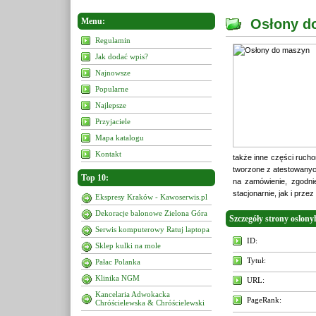
Menu:
Osłony d
Regulamin
Jak dodać wpis?
Najnowsze
Popularne
Najlepsze
Przyjaciele
Mapa katalogu
Kontakt
także inne części ruch
tworzone z atestowanyc
Top 10:
na zamówienie, zgodnie
stacjonarnie, jak i przez 
Ekspresy Kraków - Kawoserwis.pl
Dekoracje balonowe Zielona Góra
Szczegóły strony oslon
Serwis komputerowy Ratuj laptopa
ID:
Sklep kulki na mole
Tytuł:
Pałac Polanka
Klinika NGM
URL:
Kancelaria Adwokacka
PageRank:
Chróścielewska & Chróścielewski