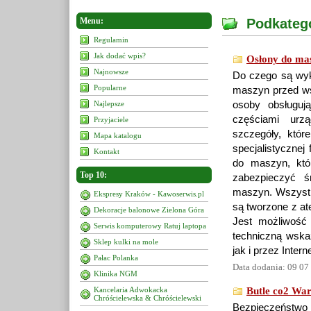
Menu:
Podkateg
Regulamin
Jak dodać wpis?
Osłony do ma
Najnowsze
Do czego są wyk
Popularne
maszyn przed ws
Najlepsze
osoby obsługuj
częściami urzą
Przyjaciele
szczegóły, któr
Mapa katalogu
specjalistycznej
Kontakt
do maszyn, któr
Top 10:
zabezpieczyć ś
maszyn. Wszystki
Ekspresy Kraków - Kawoserwis.pl
są tworzone z at
Dekoracje balonowe Zielona Góra
Jest możliwość 
Serwis komputerowy Ratuj laptopa
techniczną wskaz
Sklep kulki na mole
jak i przez Interne
Pałac Polanka
Data dodania: 09 07
Klinika NGM
Kancelaria Adwokacka
Butle co2 Wa
Chróścielewska & Chróścielewski
Bezpieczeństwo p