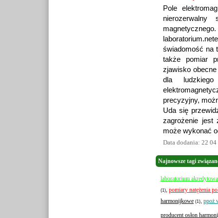
Pole elektroma
nierozerwalny
magnetycznego.
laboratorium.net
świadomość na t
także pomiar p
zjawisko obecne 
dla ludzkieg
elektromagnetyc
precyzyjny, możn
Uda się przewidz
zagrożenie jest
może wykonać od
Data dodania: 22 04
Najnowsze tagi związan
laboratorium akredytow
pomiary natężenia po
,
(1)
harmonijkowe
ppoż 
,
(1)
producent osłon harmon