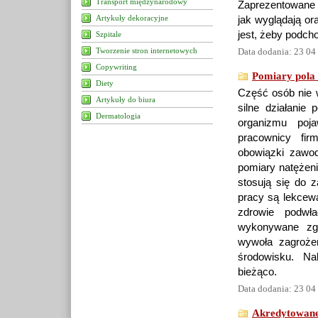
Transport międzynarodowy
Zaprezentowane 
Artykuły dekoracyjne
jak wyglądają or
jest, żeby podch
Szpitale
Tworzenie stron internetowych
Data dodania: 23 04
Copywriting
Pomiary pola
Diety
Część osób nie 
Artykuły do biura
silne działanie
Dermatologia
organizmu poja
pracownicy fir
obowiązki zawo
pomiary natężeni
stosują się do 
pracy są lekcewa
zdrowie podwła
wykonywane zgo
wywoła zagroże
środowisku. Na
bieżąco.
Data dodania: 23 04
Akredytowane