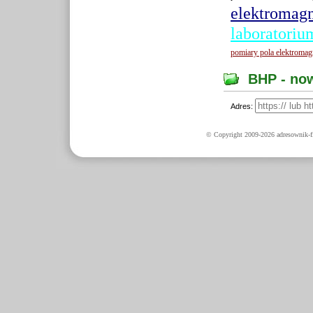
elektromag
laboratori
pomiary pola elektroma
BHP - now
Adres:
© Copyright 2009-2026 adresownik-fi