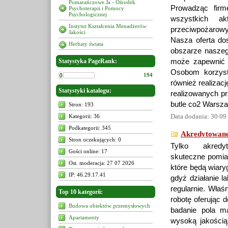
Pomarańczowe Ja - Ośrodek
Prowadząc firm
Psychoterapii i Pomocy
Psychologicznej
wszystkich a
Instytut Kształcenia Menadżerów
przeciwpożarow
Jakości
Nasza oferta do
Herbaty świata
obszarze naszego
Statystyka PageRank:
może zapewnić 
Osobom korzyst
194
również realizac
Statystyki katalogu:
realizowanych pr
butle co2 Warsz
Stron: 193
Data dodania: 30 09
Kategorii: 36
Podkategorii: 345
Akredytowane
Stron oczekujących: 0
Tylko akredy
Gości online: 17
skuteczne pomiar
Ost. moderacja: 27 07 2026
które będą wiar
IP: 46.29.17.41
gdyż działanie l
regularnie. Właś
Top 10 kategorii:
robotę oferując 
Budowa obiektów przemysłowych
badanie pola ma
Apartamenty
wysoką jakością