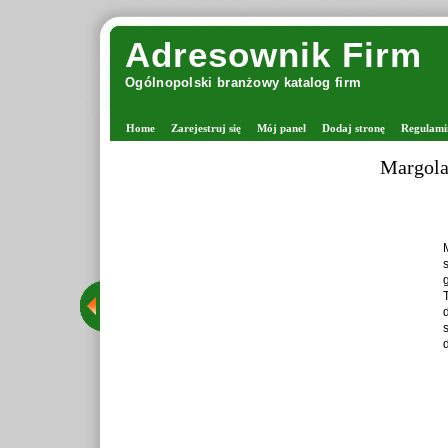
Adresownik Firm
Ogólnopolski branżowy katalog firm
Home
Zarejestruj się
Mój panel
Dodaj stronę
Regulami
Margolan
Ma
st
gr
Te
dr
st
dz