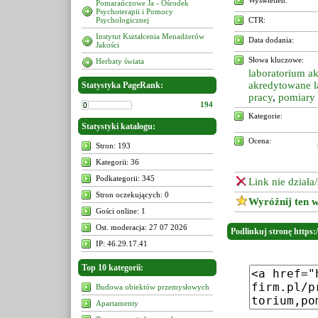
Wyświetleń:
Pomarańczowe Ja - Ośrodek
Psychoterapii i Pomocy
Psychologicznej
CTR:
Instytut Kształcenia Menadżerów
Data dodania:
Jakości
Słowa kluczowe:
Herbaty świata
laboratorium a
akredytowane l
Statystyka PageRank:
pracy
,
pomiary 
194
Kategorie:
Statystyki katalogu:
Ocena:
Stron: 193
Kategorii: 36
Podkategorii: 345
Link nie działa
Stron oczekujących: 0
Wyróżnij ten w
Gości online: 1
Ost. moderacja: 27 07 2026
Podlinkuj stronę https:/
IP: 46.29.17.41
Top 10 kategorii:
Budowa obiektów przemysłowych
Apartamenty