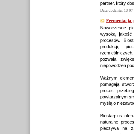
partner, który d
Data dodania: 13 07
Fermentacja p
Nowoczesne pie
wysoką jakość 
procesów. Biost
produkcję pie
rzemieślniczych,
pozwala zwięks
niepowodzeń pod
Ważnym elemente
pomagają stworz
proces przebie
powtarzalnym sma
myślą o niezawo
Biostarplus ofer
naturalne proce
pieczywa na za