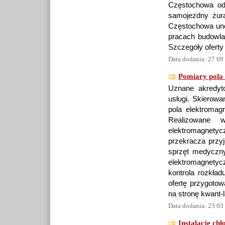
Częstochowa odd
samojezdny żura
Częstochowa uno
pracach budowla
Szczegóły oferty
Data dodania: 27 09
Pomiary pola
Uznane akredyt
usługi. Skierowa
pola elektromag
Realizowane 
elektromagnetyc
przekracza przy
sprzęt medyczny 
elektromagnety
kontrola rozkład
ofertę przygotow
na stronę kwant-l
Data dodania: 23 03
Instalacje ch