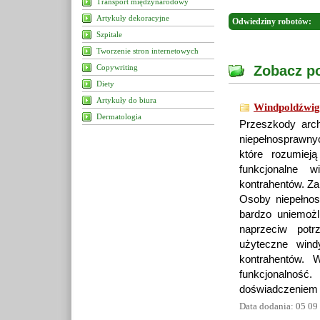
Transport międzynarodowy
Artykuły dekoracyjne
Odwiedziny robotów:
Szpitale
Tworzenie stron internetowych
Copywriting
Zobacz po
Diety
Artykuły do biura
Windpoldźwig
Dermatologia
Przeszkody arch
niepełnosprawnyc
które rozumiej
funkcjonalne 
kontrahentów. Za
Osoby niepełnosp
bardzo uniemożl
naprzeciw pot
użyteczne wind
kontrahentów. 
funkcjonalność
doświadczeniem t
Data dodania: 05 09