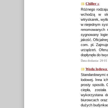
Chiller »
Różnego rodzaju 
wchodzą w skła
wtryskarek, wytła
w niejednym syste
renomowanych m
sygnowany logie
jakość. Oficjalne
com. pl. Zajmuj
urządzeń. Ofer
dopłynęła do twy
Data dodania: 29 01
Woda lodowa
Standardowymi e
lodowej. Inna ic
prosty sposób. 
ciepła, zosta
wykorzystana do
biurowcach oraz
dużych budynkach