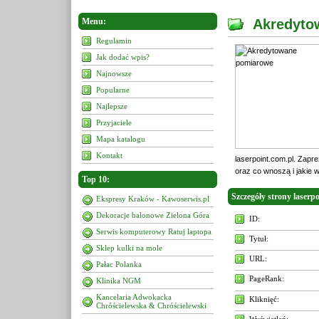
Menu:
Akredyto
Regulamin
Jak dodać wpis?
Najnowsze
Popularne
Najlepsze
Przyjaciele
Mapa katalogu
Kontakt
laserpoint.com.pl. Zap
oraz co wnoszą i jakie 
Top 10:
Szczegóły strony laserpo
Ekspresy Kraków - Kawoserwis.pl
Dekoracje balonowe Zielona Góra
ID:
Serwis komputerowy Ratuj laptopa
Tytuł:
Sklep kulki na mole
URL:
Pałac Polanka
PageRank:
Klinika NGM
Kancelaria Adwokacka
Kliknięć:
Chróścielewska & Chróścielewski