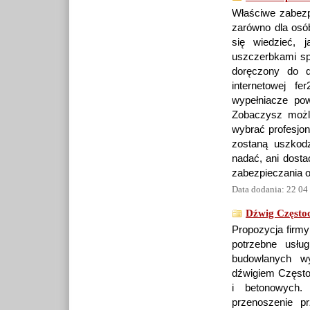
Właściwe zabezpi
zarówno dla osób
się wiedzieć, 
uszczerbkami sp
doręczony do d
internetowej f
wypełniacze pow
Zobaczysz możliw
wybrać profesjon
zostaną uszkodz
nadać, ani dosta
zabezpieczania o
Data dodania: 22 04
Dźwig Często
Propozycja firmy
potrzebne usłu
budowlanych wy
dźwigiem Często
i betonowych. 
przenoszenie p