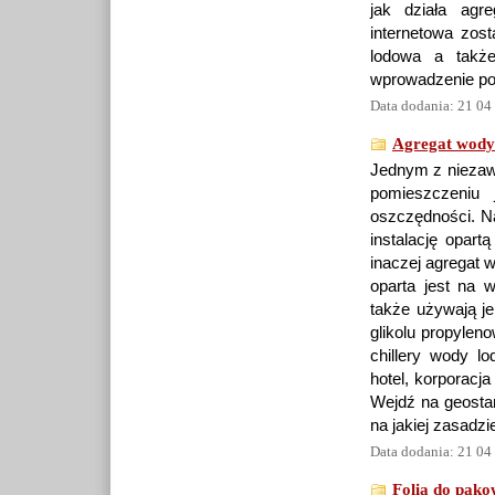
jak działa agre
internetowa zos
lodowa a także
wprowadzenie poż
Data dodania: 21 04
Agregat wody
Jednym z niezaw
pomieszczeniu 
oszczędności. Na
instalację opartą
inaczej agregat w
oparta jest na 
także używają je
glikolu propylen
chillery wody 
hotel, korporacja
Wejdź na geostar
na jakiej zasadz
Data dodania: 21 04
Folia do pako