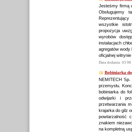
Jesteśmy firmą o
Obsługujemy t
Reprezentujący 
wszystkie isto
propozycja uwz
wyrobów dostę
instalacjach chł
agregatów wody l
oficjalnej witryni
Data dodania: 03 06
Bobiniarka do
NEMITECH Sp. z 
przemysłu. Konce
bobiniarka do fo
odwijarki i pr
przetwarzania m
krajarka do gilz 
powtarzalność c
znakiem niezawo
na kompletną us