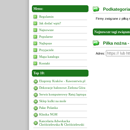
Menu:
Podkategoria
Regulamin
Firmy związane z piłką
Jak dodać wpis?
Najnowsze
Najnowsze tagi związan
Popularne
Piłka nożna -
Najlepsze
Przyjaciele
Adres:
Mapa katalogu
Kontakt
Top 10:
Ekspresy Kraków - Kawoserwis.pl
Dekoracje balonowe Zielona Góra
Serwis komputerowy Ratuj laptopa
Sklep kulki na mole
Pałac Polanka
Klinika NGM
Kancelaria Adwokacka
Chróścielewska & Chróścielewski