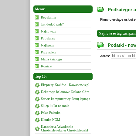
Menu:
Podkategoria
Regulamin
Firmy oferujące usługi 
Jak dodać wpis?
Najnowsze
Najnowsze tagi związan
Popularne
Podatki - no
Najlepsze
Przyjaciele
Adres:
Mapa katalogu
Kontakt
Top 10:
Ekspresy Kraków - Kawoserwis.pl
Dekoracje balonowe Zielona Góra
Serwis komputerowy Ratuj laptopa
Sklep kulki na mole
Pałac Polanka
Klinika NGM
Kancelaria Adwokacka
Chróścielewska & Chróścielewski