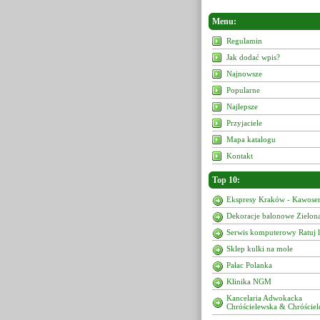
Menu:
Regulamin
Jak dodać wpis?
Najnowsze
Popularne
Najlepsze
Przyjaciele
Mapa katalogu
Kontakt
Top 10:
Ekspresy Kraków - Kawoser
Dekoracje balonowe Zielon
Serwis komputerowy Ratuj 
Sklep kulki na mole
Pałac Polanka
Klinika NGM
Kancelaria Adwokacka
Chróścielewska & Chróściel