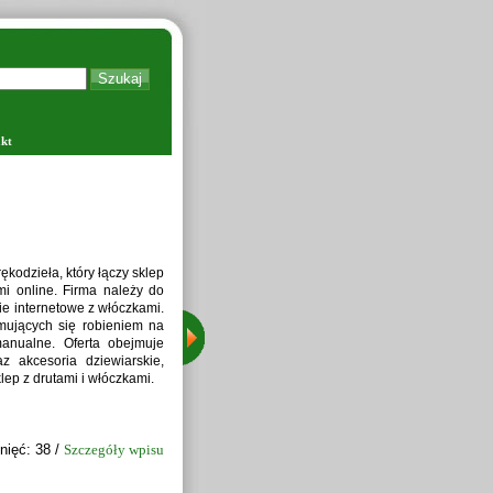
kt
Zapraw
kodzieła, który łączy sklep
i online. Firma należy do
ie internetowe z włóczkami.
jmujących się robieniem na
manualne. Oferta obejmuje
z akcesoria dziewiarskie,
lep z drutami i włóczkami.
nięć: 38 /
Szczegóły wpisu