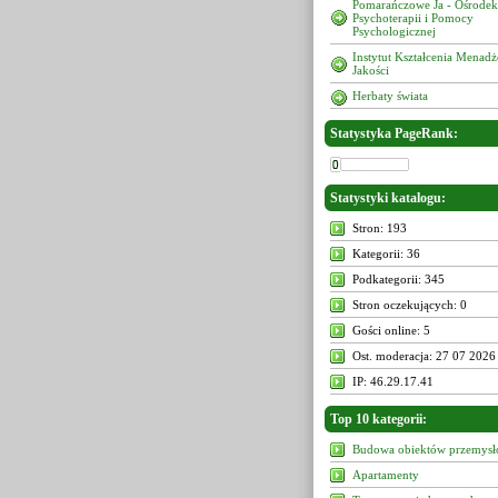
Pomarańczowe Ja - Ośrodek
Psychoterapii i Pomocy
Psychologicznej
Instytut Kształcenia Menad
Jakości
Herbaty świata
Statystyka PageRank:
Statystyki katalogu:
Stron: 193
Kategorii: 36
Podkategorii: 345
Stron oczekujących: 0
Gości online: 5
Ost. moderacja: 27 07 2026
IP: 46.29.17.41
Top 10 kategorii:
Budowa obiektów przemys
Apartamenty