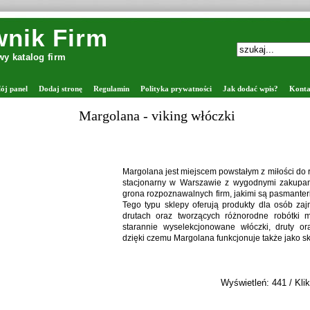
nik Firm
y katalog firm
ój panel
Dodaj stronę
Regulamin
Polityka prywatności
Jak dodać wpis?
Konta
Margolana - viking włóczki
Margolana jest miejscem powstałym z miłości do rę
stacjonarny w Warszawie z wygodnymi zakupam
grona rozpoznawalnych firm, jakimi są pasmanter
Tego typu sklepy oferują produkty dla osób za
drutach oraz tworzących różnorodne robótki 
starannie wyselekcjonowane włóczki, druty ora
dzięki czemu Margolana funkcjonuje także jako sk
Wyświetleń: 441 / Klik