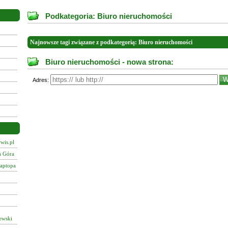
Podkategoria: Biuro nieruchomości
Najnowsze tagi związane z podkategorią: Biuro nieruchomości
Biuro nieruchomości - nowa strona:
Adres:
wis.pl
a Góra
laptopa
ewski