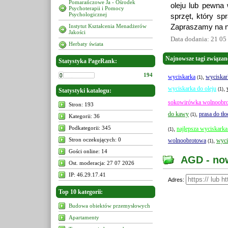
Pomarańczowe Ja - Ośrodek
oleju lub pewna
Psychoterapii i Pomocy
Psychologicznej
sprzęt, który sp
Instytut Kształcenia Menadżerów
Zapraszamy na na
Jakości
Data dodania: 21 05
Herbaty świata
Najnowsze tagi związan
Statystyka PageRank:
194
wyciskarka
wyciska
,
(1)
wyciskarka do oleju
,
(1)
Statystyki katalogu:
sokowirówka wolnoobr
Stron: 193
do kawy
prasa do tło
,
(1)
Kategorii: 36
Podkategorii: 345
najlepsza wyciskark
,
(1)
Stron oczekujących: 0
wolnoobrotowa
wyci
,
(1)
Gości online: 14
AGD - no
Ost. moderacja: 27 07 2026
IP: 46.29.17.41
Adres:
Top 10 kategorii:
Budowa obiektów przemysłowych
Apartamenty