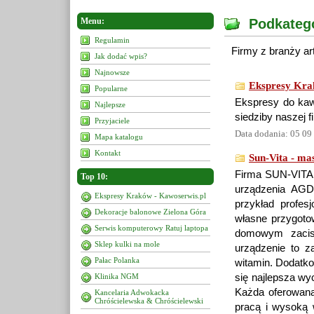
Menu:
Podkateg
Regulamin
Firmy z branży a
Jak dodać wpis?
Najnowsze
Ekspresy Kra
Popularne
Ekspresy do kaw
Najlepsze
siedziby naszej f
Przyjaciele
Data dodania: 05 09
Mapa katalogu
Kontakt
Sun-Vita - ma
Firma SUN-VITA t
Top 10:
urządzenia AGD 
Ekspresy Kraków - Kawoserwis.pl
przykład profesj
Dekoracje balonowe Zielona Góra
własne przygoto
Serwis komputerowy Ratuj laptopa
domowym zacis
Sklep kulki na mole
urządzenie to 
Pałac Polanka
witamin. Dodatko
Klinika NGM
się najlepsza wy
Każda oferowana
Kancelaria Adwokacka
Chróścielewska & Chróścielewski
pracą i wysoką 