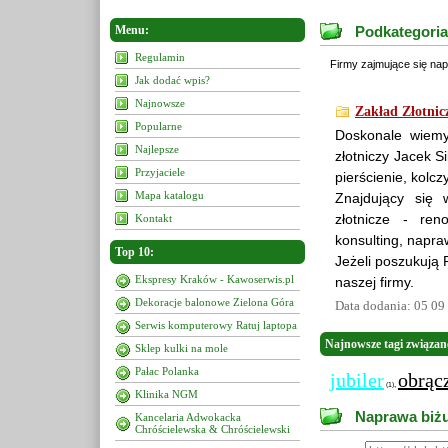
Menu:
Podkategoria
Regulamin
Firmy zajmujące się nap
Jak dodać wpis?
Najnowsze
Zakład Złotnic
Popularne
Doskonale wiemy
Najlepsze
złotniczy Jacek S
Przyjaciele
pierścienie, kolczy
Mapa katalogu
Znajdujący się 
złotnicze - ren
Kontakt
konsulting, napr
Top 10:
Jeżeli poszukują
Ekspresy Kraków - Kawoserwis.pl
naszej firmy.
Dekoracje balonowe Zielona Góra
Data dodania: 05 09
Serwis komputerowy Ratuj laptopa
Najnowsze tagi związan
Sklep kulki na mole
Pałac Polanka
jubiler
obrąc
,
(1)
Klinika NGM
Naprawa biżut
Kancelaria Adwokacka
Chróścielewska & Chróścielewski