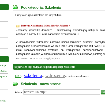
Podkategoria: Szkolenia
Firmy oferujące szkolenia dla innych firm.
Instytut Kształcenia Menadżerów Jakości »
Jesteśmy jednostką doradczo – szkoleniową, świadczącą usługi w zak
opartych o normy ISO oraz nadawania oznakowania CE.
Z powodzeniem wdrażamy zarówno najpopularniejsze systemy: zarządza
zarządzania środowiskowego wg ISO 14001 oraz zarządzania BHP wg OHSA
mniej rozpowszechnione systemy, np. zarządzanie bezpieczeństwem
zarządzania jakością w laboratorium wg ISO 17025 czy zakładową kontrolę pr
Data dodania: 31 08 2018 ·
szczegóły wpisu »
wis.pl
Najnowsze tagi związane z podkategorią: Szkolenia
a Góra
iso
szkolenia
wdrożenie
laptopa
systemy zarządzania
,
,
,
(2)
(2)
(2)
(1)
Szkolenia - nowa strona:
Adres:
ewski