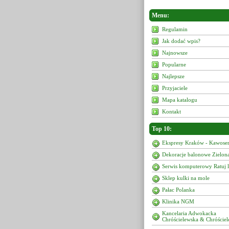
Menu:
Regulamin
Jak dodać wpis?
Najnowsze
Popularne
Najlepsze
Przyjaciele
Mapa katalogu
Kontakt
Top 10:
Ekspresy Kraków - Kawoser
Dekoracje balonowe Zielon
Serwis komputerowy Ratuj 
Sklep kulki na mole
Pałac Polanka
Klinika NGM
Kancelaria Adwokacka
Chróścielewska & Chróściel