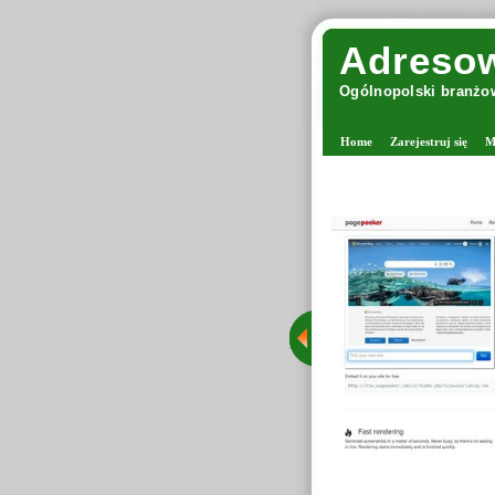
Adresow
Ogólnopolski branżow
Home
Zarejestruj się
M