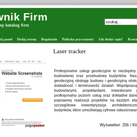
nik Firm
y katalog firm
ój panel
Dodaj stronę
Regulamin
Polityka prywatności
Jak dodać wpis?
Konta
Laser tracker
Profesjonalne usługi geodezyjne to niezbędny 
budowlanej oraz przebudowy budynków. Nasz
geodezyjną obsługę budowy i geodezyjną obsług
dokładność i terminowość działań. Współpracu
budowlanymi, projektantami, inwestorami p
profesjonalny poziom usług oraz dokładne dan
poprawnej realizacji projektów na każdym et
szczegółowe inwentaryzacje architektonic
budynków, które umożliwiają cyfrowe odwzorowan
Wyświetleń: 256 / Kli