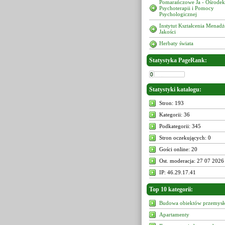
Pomarańczowe Ja - Ośrodek
Psychoterapii i Pomocy
Psychologicznej
Instytut Kształcenia Menad
Jakości
Herbaty świata
Statystyka PageRank:
Statystyki katalogu:
Stron: 193
Kategorii: 36
Podkategorii: 345
Stron oczekujących: 0
Gości online: 20
Ost. moderacja: 27 07 2026
IP: 46.29.17.41
Top 10 kategorii:
Budowa obiektów przemys
Apartamenty