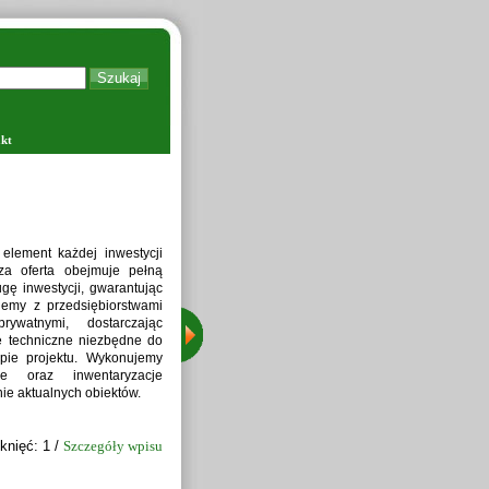
kt
P
element każdej inwestycji
a oferta obejmuje pełną
ę inwestycji, gwarantując
jemy z przedsiębiorstwami
rywatnymi, dostarczając
e techniczne niezbędne do
apie projektu. Wykonujemy
zne oraz inwentaryzacje
ie aktualnych obiektów.
knięć: 1 /
Szczegóły wpisu