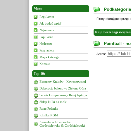
Menu:
Podkategoria:
Regulamin
Firmy oferujące sprzęt, 
Jak dodać wpis?
Najnowsze
Najnowsze tagi związane
Popularne
Paintball - n
Najlepsze
Przyjaciele
Adres:
Mapa katalogu
Kontakt
Top 10:
Ekspresy Kraków - Kawoserwis.pl
Dekoracje balonowe Zielona Góra
Serwis komputerowy Ratuj laptopa
Sklep kulki na mole
Pałac Polanka
Klinika NGM
Kancelaria Adwokacka
Chróścielewska & Chróścielewski