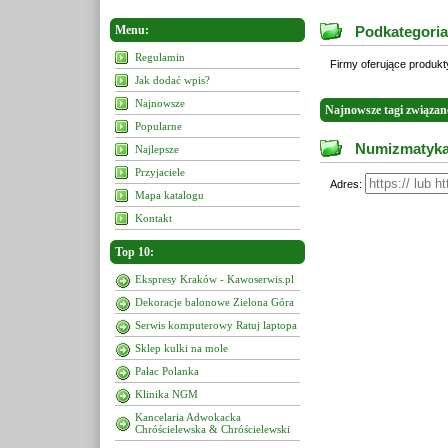
Menu:
Podkategori
Regulamin
Firmy oferujące produkty
Jak dodać wpis?
Najnowsze
Najnowsze tagi związa
Popularne
Numizmatyka 
Najlepsze
Przyjaciele
Adres:
Mapa katalogu
Kontakt
Top 10:
Ekspresy Kraków - Kawoserwis.pl
Dekoracje balonowe Zielona Góra
Serwis komputerowy Ratuj laptopa
Sklep kulki na mole
Pałac Polanka
Klinika NGM
Kancelaria Adwokacka
Chróścielewska & Chróścielewski