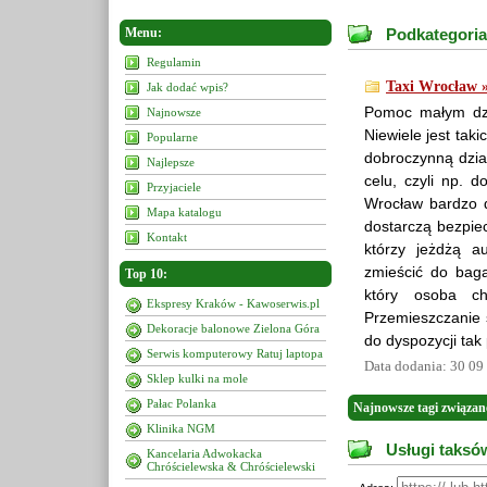
Menu:
Podkategoria
Regulamin
Taxi Wrocław 
Jak dodać wpis?
Pomoc małym dzi
Najnowsze
Niewiele jest tak
Popularne
dobroczynną dzia
Najlepsze
celu, czyli np. 
Przyjaciele
Wrocław bardzo d
Mapa katalogu
dostarczą bezpiec
Kontakt
którzy jeżdżą a
zmieścić do baga
Top 10:
który osoba c
Ekspresy Kraków - Kawoserwis.pl
Przemieszczanie s
Dekoracje balonowe Zielona Góra
do dyspozycji tak
Serwis komputerowy Ratuj laptopa
Data dodania: 30 09
Sklep kulki na mole
Pałac Polanka
Najnowsze tagi związan
Klinika NGM
Usługi taksó
Kancelaria Adwokacka
Chróścielewska & Chróścielewski