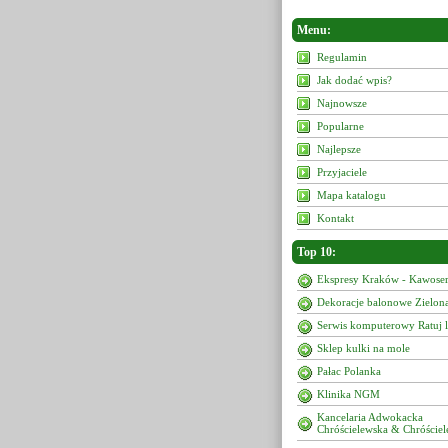
Menu:
Regulamin
Jak dodać wpis?
Najnowsze
Popularne
Najlepsze
Przyjaciele
Mapa katalogu
Kontakt
Top 10:
Ekspresy Kraków - Kawoser
Dekoracje balonowe Zielon
Serwis komputerowy Ratuj 
Sklep kulki na mole
Pałac Polanka
Klinika NGM
Kancelaria Adwokacka
Chróścielewska & Chróściel