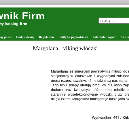
nik Firm
y katalog firm
ój panel
Dodaj stronę
Regulamin
Polityka prywatności
Jak dodać wpis?
Konta
Margolana - viking włóczki
Margolana jest miejscem powstałym z miłości do rę
stacjonarny w Warszawie z wygodnymi zakupam
grona rozpoznawalnych firm, jakimi są pasmanter
Tego typu sklepy oferują produkty dla osób za
drutach oraz tworzących różnorodne robótki 
starannie wyselekcjonowane włóczki, druty ora
dzięki czemu Margolana funkcjonuje także jako sk
Wyświetleń: 441 / Klik