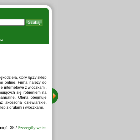
kt
Zapraw
kodzieła, który łączy sklep
i online. Firma należy do
ie internetowe z włóczkami.
jmujących się robieniem na
manualne. Oferta obejmuje
z akcesoria dziewiarskie,
lep z drutami i włóczkami.
nięć: 38 /
Szczegóły wpisu