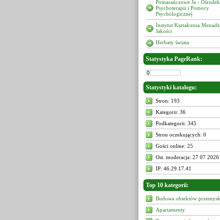
Pomarańczowe Ja - Ośrodek
Psychoterapii i Pomocy
Psychologicznej
Instytut Kształcenia Menad
Jakości
Herbaty świata
Statystyka PageRank:
Statystyki katalogu:
Stron: 193
Kategorii: 36
Podkategorii: 345
Stron oczekujących: 0
Gości online: 25
Ost. moderacja: 27 07 2026
IP: 46.29.17.41
Top 10 kategorii:
Budowa obiektów przemys
Apartamenty