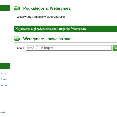
Podkategoria: Weterynarz
Weterynarze i gabinety weterynaryjne
Najnowsze tagi związane z podkategorią: Weterynarz
Weterynarz - nowa strona:
Adres:
wis.pl
a Góra
laptopa
ewski