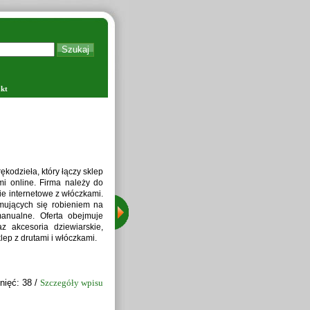
kt
Zapraw
kodzieła, który łączy sklep
i online. Firma należy do
ie internetowe z włóczkami.
jmujących się robieniem na
manualne. Oferta obejmuje
z akcesoria dziewiarskie,
lep z drutami i włóczkami.
nięć: 38 /
Szczegóły wpisu