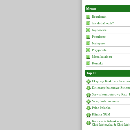
Menu:
Regulamin
Jak dodać wpis?
Najnowsze
Popularne
Najlepsze
Przyjaciele
Mapa katalogu
Kontakt
Top 10:
Ekspresy Kraków - Kawoser
Dekoracje balonowe Zielon
Serwis komputerowy Ratuj 
Sklep kulki na mole
Pałac Polanka
Klinika NGM
Kancelaria Adwokacka
Chróścielewska & Chróściel