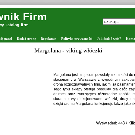
nik Firm
y katalog firm
ój panel
Dodaj stronę
Regulamin
Polityka prywatności
Jak dodać wpis?
Konta
Margolana - viking włóczki
Margolana jest miejscem powstałym z miłości do rę
stacjonarny w Warszawie z wygodnymi zakupam
grona rozpoznawalnych firm, jakimi są pasmanter
Tego typu sklepy oferują produkty dla osób za
drutach oraz tworzących różnorodne robótki 
starannie wyselekcjonowane włóczki, druty ora
dzięki czemu Margolana funkcjonuje także jako sk
Wyświetleń: 443 / Klik