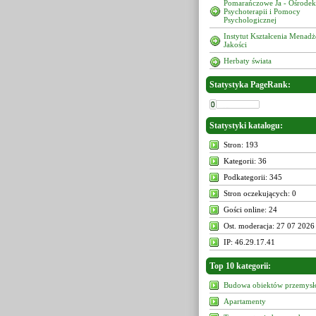
Pomarańczowe Ja - Ośrodek
Psychoterapii i Pomocy
Psychologicznej
Instytut Kształcenia Menad
Jakości
Herbaty świata
Statystyka PageRank:
Statystyki katalogu:
Stron: 193
Kategorii: 36
Podkategorii: 345
Stron oczekujących: 0
Gości online: 24
Ost. moderacja: 27 07 2026
IP: 46.29.17.41
Top 10 kategorii:
Budowa obiektów przemys
Apartamenty