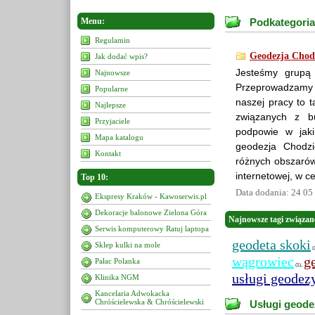
Menu:
Podkategoria
Regulamin
Geodezja Chodz
Jak dodać wpis?
Jesteśmy grupą 
Najnowsze
Przeprowadzamy 
Popularne
naszej pracy to 
Najlepsze
związanych z b
Przyjaciele
podpowie w jaki
Mapa katalogu
geodezja Chodz
Kontakt
różnych obszarów 
internetowej, w c
Top 10:
Data dodania: 24 05
Ekspresy Kraków - Kawoserwis.pl
Dekoracje balonowe Zielona Góra
Najnowsze tagi związan
Serwis komputerowy Ratuj laptopa
geodeta skoki
Sklep kulki na mole
(
wągrowiec
g
Pałac Polanka
,
(1)
usługi geodez
Klinika NGM
Kancelaria Adwokacka
Chróścielewska & Chróścielewski
Usługi geode