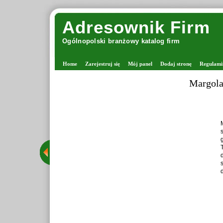
Adresownik Firm
Ogólnopolski branżowy katalog firm
Home
Zarejestruj się
Mój panel
Dodaj stronę
Regulami
Margolana
Marg
sta
gron
Teg
dru
sta
dzię