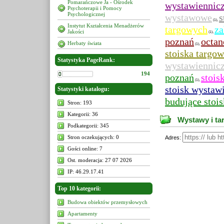
Pomarańczowe Ja - Ośrodek
wystawiennic
Psychoterapii i Pomocy
Psychologicznej
wystawowe
s
,
(1)
Instytut Kształcenia Menadżerów
targowych
za
Jakości
,
(1)
poznań
octa
Herbaty świata
,
(1)
stoiska targow
Statystyka PageRank:
wystawiennic
194
poznań
stois
,
(1)
stoisk wystaw
Statystyki katalogu:
budujące stoi
Stron: 193
Kategorii: 36
Wystawy i tar
Podkategorii: 345
Stron oczekujących: 0
Adres:
Gości online: 7
Ost. moderacja: 27 07 2026
IP: 46.29.17.41
Top 10 kategorii:
Budowa obiektów przemysłowych
Apartamenty