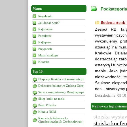
Menu:
Podkategoria
Regulamin
Budowa stoisk 
Jak dodać wpis?
Zespół RB Targ
Najnowsze
wystawienniczy
Popularne
wykonujemy prof
Najlepsze
działając na m.i
Przyjaciele
Krakowie. Dział
Mapa katalogu
dostarczając zaró
Kontakt
estetyką i funkcj
meble. Jako jed
Top 10:
niezawodność, t
Ekspresy Kraków - Kawoserwis.pl
Szukasz eksperc
Dekoracje balonowe Zielona Góra
nas – stworzymy 
Serwis komputerowy Ratuj laptopa
Data dodania: 09 10
Sklep kulki na mole
Pałac Polanka
Najnowsze tagi związane
Klinika NGM
stoiska wysta
Kancelaria Adwokacka
Chróścielewska & Chróścielewski
stoiska konfe