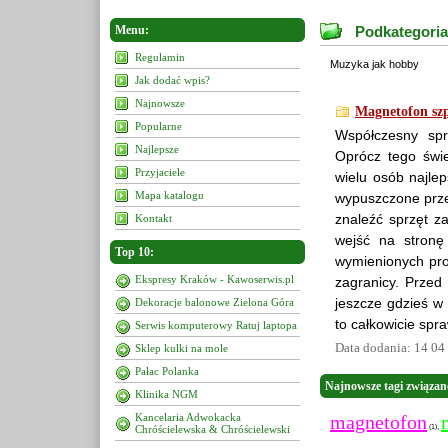
Menu:
Podkategori
Regulamin
Muzyka jak hobby
Jak dodać wpis?
Najnowsze
Magnetofon sz
Popularne
Współczesny spr
Najlepsze
Oprócz tego świe
Przyjaciele
wielu osób najle
Mapa katalogu
wypuszczone prze
znaleźć sprzęt z
Kontakt
wejść na stron
Top 10:
wymienionych pr
Ekspresy Kraków - Kawoserwis.pl
zagranicy. Przed
jeszcze gdzieś w
Dekoracje balonowe Zielona Góra
to całkowicie sp
Serwis komputerowy Ratuj laptopa
Data dodania: 14 04
Sklep kulki na mole
Pałac Polanka
Najnowsze tagi związan
Klinika NGM
Kancelaria Adwokacka
magnetofon
,
Chróścielewska & Chróścielewski
(1)