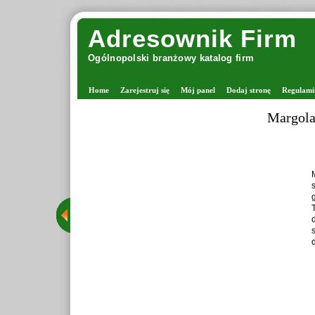
Adresownik Firm
Ogólnopolski branżowy katalog firm
Home
Zarejestruj się
Mój panel
Dodaj stronę
Regulami
Margolana - viking
Margolana jest mi
stacjonarny w W
grona rozpoznawal
Tego typu sklepy
drutach oraz tw
starannie wysele
dzięki czemu Marg