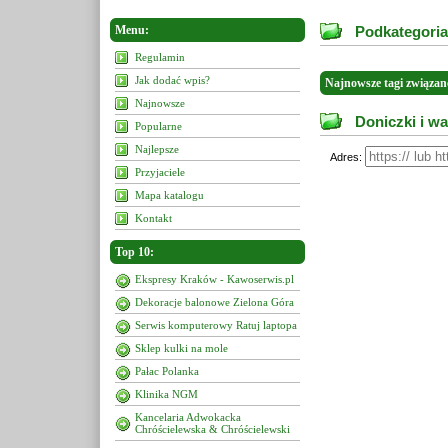
Menu:
Podkategoria
Regulamin
Jak dodać wpis?
Najnowsze tagi związan
Najnowsze
Doniczki i w
Popularne
Najlepsze
Adres:
Przyjaciele
Mapa katalogu
Kontakt
Top 10:
Ekspresy Kraków - Kawoserwis.pl
Dekoracje balonowe Zielona Góra
Serwis komputerowy Ratuj laptopa
Sklep kulki na mole
Pałac Polanka
Klinika NGM
Kancelaria Adwokacka
Chróścielewska & Chróścielewski