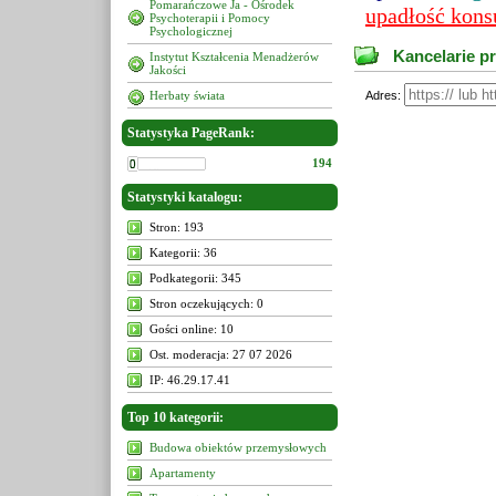
Pomarańczowe Ja - Ośrodek
upadłość kon
Psychoterapii i Pomocy
Psychologicznej
Kancelarie p
Instytut Kształcenia Menadżerów
Jakości
Herbaty świata
Adres:
Statystyka PageRank:
194
Statystyki katalogu:
Stron: 193
Kategorii: 36
Podkategorii: 345
Stron oczekujących: 0
Gości online: 10
Ost. moderacja: 27 07 2026
IP: 46.29.17.41
Top 10 kategorii:
Budowa obiektów przemysłowych
Apartamenty