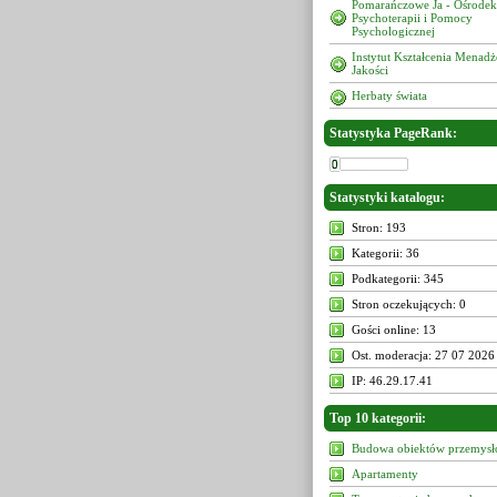
Pomarańczowe Ja - Ośrodek
Psychoterapii i Pomocy
Psychologicznej
Instytut Kształcenia Menad
Jakości
Herbaty świata
Statystyka PageRank:
Statystyki katalogu:
Stron: 193
Kategorii: 36
Podkategorii: 345
Stron oczekujących: 0
Gości online: 13
Ost. moderacja: 27 07 2026
IP: 46.29.17.41
Top 10 kategorii:
Budowa obiektów przemys
Apartamenty