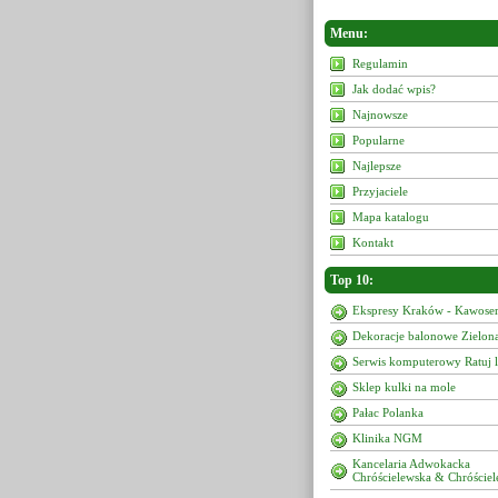
Menu:
Regulamin
Jak dodać wpis?
Najnowsze
Popularne
Najlepsze
Przyjaciele
Mapa katalogu
Kontakt
Top 10:
Ekspresy Kraków - Kawoser
Dekoracje balonowe Zielon
Serwis komputerowy Ratuj 
Sklep kulki na mole
Pałac Polanka
Klinika NGM
Kancelaria Adwokacka
Chróścielewska & Chróściel