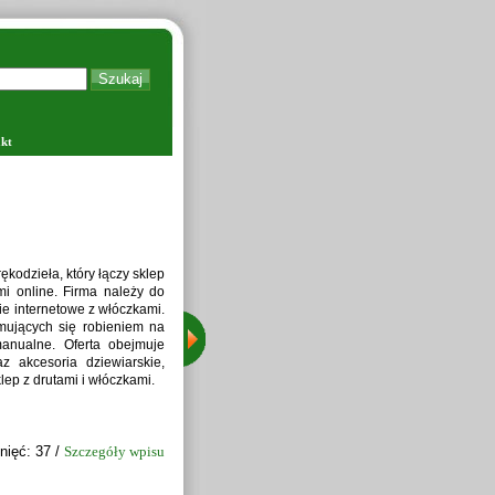
kt
Zapraw
kodzieła, który łączy sklep
i online. Firma należy do
ie internetowe z włóczkami.
jmujących się robieniem na
manualne. Oferta obejmuje
z akcesoria dziewiarskie,
lep z drutami i włóczkami.
nięć: 37 /
Szczegóły wpisu