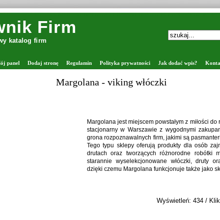
nik Firm
y katalog firm
ój panel
Dodaj stronę
Regulamin
Polityka prywatności
Jak dodać wpis?
Konta
Margolana - viking włóczki
Margolana jest miejscem powstałym z miłości do rę
stacjonarny w Warszawie z wygodnymi zakupam
grona rozpoznawalnych firm, jakimi są pasmanter
Tego typu sklepy oferują produkty dla osób za
drutach oraz tworzących różnorodne robótki 
starannie wyselekcjonowane włóczki, druty ora
dzięki czemu Margolana funkcjonuje także jako sk
Wyświetleń: 434 / Klik