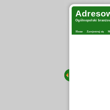
Adresow
Ogólnopolski branżow
Home
Zarejestruj się
M