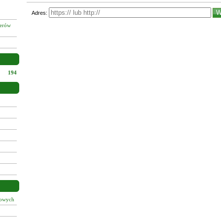
Adres:
żerów
194
łowych