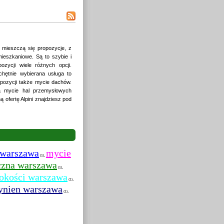
e mieszczą się propozycje, z
mieszkaniowe. Są to szybie i
ycji wiele różnych opcji.
chętnie wybierana usługa to
pozycji także mycie dachów.
ła mycie hal przemysłowych
 ofertę Alpini znajdziesz pod
 warszawa
mycie
,
(1)
yczna warszawa
,
(1)
okości warszawa
,
(1)
rynien warszawa
,
(1)