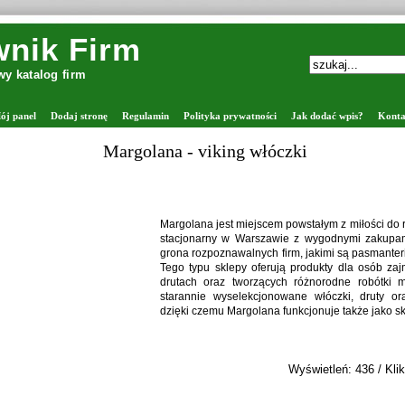
nik Firm
y katalog firm
ój panel
Dodaj stronę
Regulamin
Polityka prywatności
Jak dodać wpis?
Konta
łóczki
cem powstałym z miłości do rękodzieła, który łączy sklep
zawie z wygodnymi zakupami online. Firma należy do
ch firm, jakimi są pasmanterie internetowe z włóczkami.
erują produkty dla osób zajmujących się robieniem na
ących różnorodne robótki manualne. Oferta obejmuje
jonowane włóczki, druty oraz akcesoria dziewiarskie,
na funkcjonuje także jako sklep z drutami i włóczkami.
Wyświetleń: 436 / Kliknięć: 37 /
Szczegóły wpisu