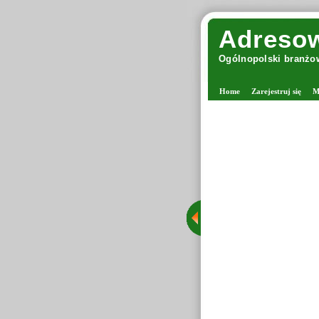
Adresow
Ogólnopolski branżow
Home
Zarejestruj się
M
Margolana - viking w
Margolana jest miejs
stacjonarny w Wars
grona rozpoznawalny
Tego typu sklepy of
drutach oraz tworz
starannie wyselekc
dzięki czemu Margola