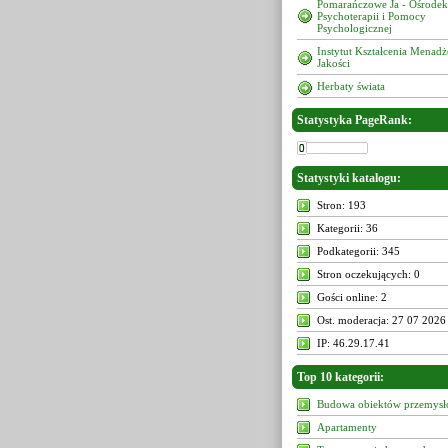
Pomarańczowe Ja - Ośrodek
Psychoterapii i Pomocy
Psychologicznej
Instytut Kształcenia Menad
Jakości
Herbaty świata
Statystyka PageRank:
Statystyki katalogu:
Stron: 193
Kategorii: 36
Podkategorii: 345
Stron oczekujących: 0
Gości online: 2
Ost. moderacja: 27 07 2026
IP: 46.29.17.41
Top 10 kategorii:
Budowa obiektów przemys
Apartamenty