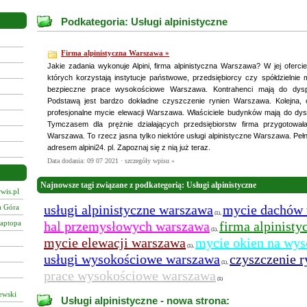
Podkategoria: Usługi alpinistyczne
Firma alpinistyczna Warszawa »
Jakie zadania wykonuje Alpini, firma alpinistyczna Warszawa? W jej oferci
których korzystają instytucje państwowe, przedsiębiorcy czy spółdzielnie 
bezpieczne prace wysokościowe Warszawa. Kontrahenci mają do dyspoz
Podstawą jest bardzo dokładne czyszczenie rynien Warszawa. Kolejna, 
profesjonalne mycie elewacji Warszawa. Właściciele budynków mają do dys
Tymczasem dla prężnie działających przedsiębiorstw firma przygotowa
Warszawa. To rzecz jasna tylko niektóre usługi alpinistyczne Warszawa. Pełną
adresem alpini24. pl. Zapoznaj się z nią już teraz.
Data dodania: 09 07 2021 ·
szczegóły wpisu »
Najnowsze tagi związane z podkategorią: Usługi alpinistyczne
wis.pl
usługi alpinistyczne warszawa
mycie dachów
a Góra
,
(1)
laptopa
hal przemysłowych warszawa
firma alpinist
,
(1)
mycie elewacji warszawa
mycie okien na wys
,
(1)
usługi wysokościowe warszawa
czyszczenie 
,
(1)
prace wysokościowe warszawa
(1)
ewski
Usługi alpinistyczne - nowa strona: