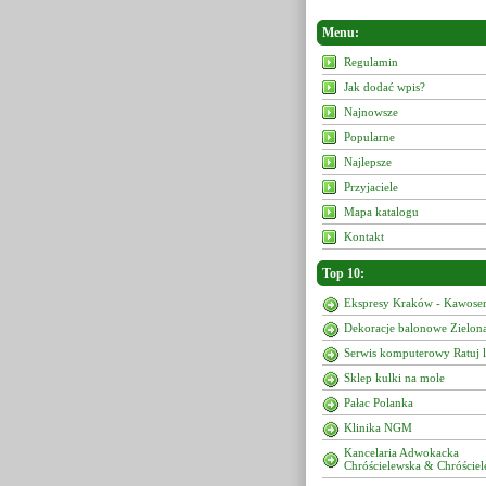
Menu:
Regulamin
Jak dodać wpis?
Najnowsze
Popularne
Najlepsze
Przyjaciele
Mapa katalogu
Kontakt
Top 10:
Ekspresy Kraków - Kawoser
Dekoracje balonowe Zielon
Serwis komputerowy Ratuj 
Sklep kulki na mole
Pałac Polanka
Klinika NGM
Kancelaria Adwokacka
Chróścielewska & Chróściel