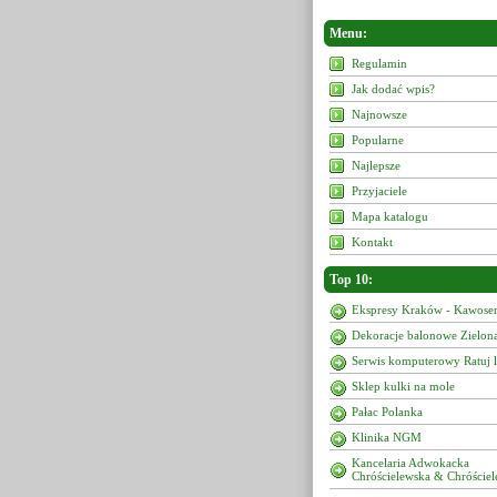
Menu:
Regulamin
Jak dodać wpis?
Najnowsze
Popularne
Najlepsze
Przyjaciele
Mapa katalogu
Kontakt
Top 10:
Ekspresy Kraków - Kawoser
Dekoracje balonowe Zielon
Serwis komputerowy Ratuj 
Sklep kulki na mole
Pałac Polanka
Klinika NGM
Kancelaria Adwokacka
Chróścielewska & Chróściel