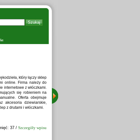
kt
Zapraw
kodzieła, który łączy sklep
i online. Firma należy do
ie internetowe z włóczkami.
jmujących się robieniem na
manualne. Oferta obejmuje
z akcesoria dziewiarskie,
lep z drutami i włóczkami.
nięć: 37 /
Szczegóły wpisu