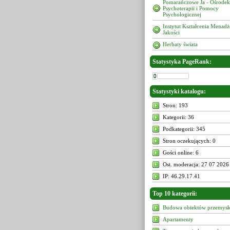
Pomarańczowe Ja - Ośrodek
Psychoterapii i Pomocy
Psychologicznej
Instytut Kształcenia Menad
Jakości
Herbaty świata
Statystyka PageRank:
Statystyki katalogu:
Stron: 193
Kategorii: 36
Podkategorii: 345
Stron oczekujących: 0
Gości online: 6
Ost. moderacja: 27 07 2026
IP: 46.29.17.41
Top 10 kategorii:
Budowa obiektów przemys
Apartamenty