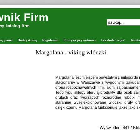
nik Firm
y katalog firm
ój panel
Dodaj stronę
Regulamin
Polityka prywatności
Jak dodać wpis?
Konta
Margolana - viking włóczki
Margolana jest miejscem powstałym z miłości do rę
stacjonarny w Warszawie z wygodnymi zakupam
grona rozpoznawalnych firm, jakimi są pasmanter
Tego typu sklepy oferują produkty dla osób za
drutach oraz tworzących różnorodne robótki 
starannie wyselekcjonowane włóczki, druty ora
dzięki czemu Margolana funkcjonuje także jako sk
Wyświetleń: 441 / Klik