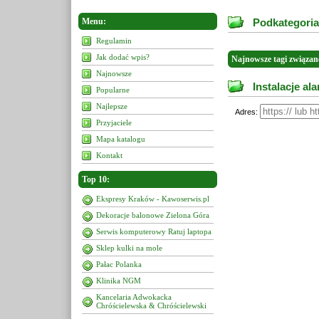
Menu:
Podkategoria
Regulamin
Jak dodać wpis?
Najnowsze tagi związan
Najnowsze
Instalacje al
Popularne
Najlepsze
Adres:
Przyjaciele
Mapa katalogu
Kontakt
Top 10:
Ekspresy Kraków - Kawoserwis.pl
Dekoracje balonowe Zielona Góra
Serwis komputerowy Ratuj laptopa
Sklep kulki na mole
Pałac Polanka
Klinika NGM
Kancelaria Adwokacka
Chróścielewska & Chróścielewski