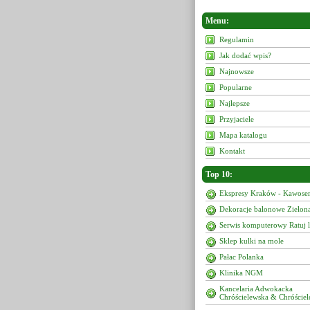
Menu:
Regulamin
Jak dodać wpis?
Najnowsze
Popularne
Najlepsze
Przyjaciele
Mapa katalogu
Kontakt
Top 10:
Ekspresy Kraków - Kawoser
Dekoracje balonowe Zielon
Serwis komputerowy Ratuj 
Sklep kulki na mole
Pałac Polanka
Klinika NGM
Kancelaria Adwokacka
Chróścielewska & Chróściel