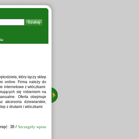
kt
Zapraw
kodzieła, który łączy sklep
i online. Firma należy do
ie internetowe z włóczkami.
jmujących się robieniem na
manualne. Oferta obejmuje
z akcesoria dziewiarskie,
lep z drutami i włóczkami.
nięć: 38 /
Szczegóły wpisu