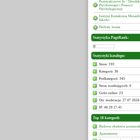
Pomarańczowe Ja - Ośrodek
Psychoterapii i Pomocy
Psychologicznej
Instytut Kształcenia Menad
Jakości
Herbaty świata
Statystyka PageRank:
Statystyki katalogu:
Stron: 193
Kategorii: 36
Podkategorii: 345
Stron oczekujących: 0
Gości online: 23
Ost. moderacja: 27 07 2026
IP: 46.29.17.41
Top 10 kategorii:
Budowa obiektów przemys
Apartamenty