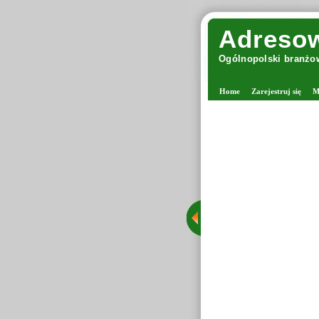
Adresow
Ogólnopolski branżow
Home
Zarejestruj się
M