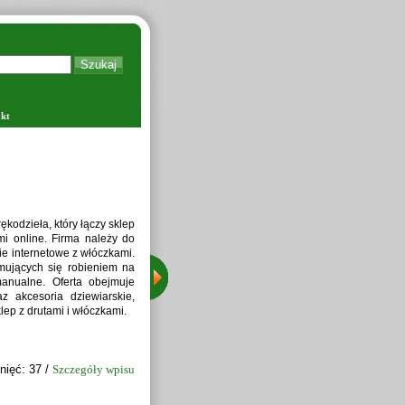
kt
Zapraw
kodzieła, który łączy sklep
i online. Firma należy do
ie internetowe z włóczkami.
jmujących się robieniem na
manualne. Oferta obejmuje
z akcesoria dziewiarskie,
lep z drutami i włóczkami.
nięć: 37 /
Szczegóły wpisu