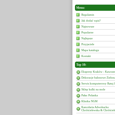
Menu:
Regulamin
Jak dodać wpis?
Najnowsze
Popularne
Najlepsze
Przyjaciele
Mapa katalogu
Kontakt
Top 10:
Ekspresy Kraków - Kawoser
Dekoracje balonowe Zielon
Serwis komputerowy Ratuj 
Sklep kulki na mole
Pałac Polanka
Klinika NGM
Kancelaria Adwokacka
Chróścielewska & Chróściel