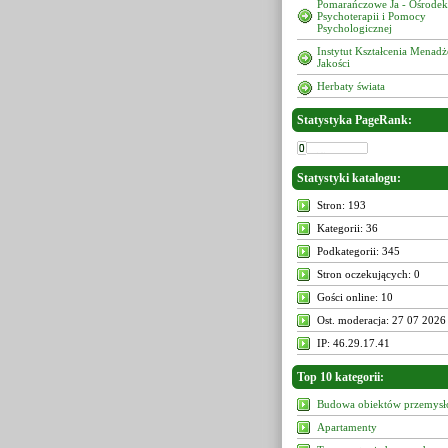
Pomarańczowe Ja - Ośrodek
Psychoterapii i Pomocy
Psychologicznej
Instytut Kształcenia Menad
Jakości
Herbaty świata
Statystyka PageRank:
Statystyki katalogu:
Stron: 193
Kategorii: 36
Podkategorii: 345
Stron oczekujących: 0
Gości online: 10
Ost. moderacja: 27 07 2026
IP: 46.29.17.41
Top 10 kategorii:
Budowa obiektów przemys
Apartamenty