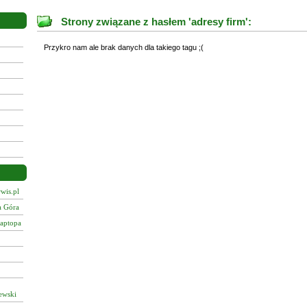
Strony związane z hasłem 'adresy firm':
Przykro nam ale brak danych dla takiego tagu ;(
wis.pl
a Góra
laptopa
ewski