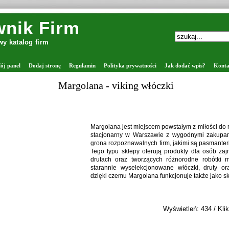
nik Firm
y katalog firm
ój panel
Dodaj stronę
Regulamin
Polityka prywatności
Jak dodać wpis?
Konta
Margolana - viking włóczki
Margolana jest miejscem powstałym z miłości do rę
stacjonarny w Warszawie z wygodnymi zakupam
grona rozpoznawalnych firm, jakimi są pasmanter
Tego typu sklepy oferują produkty dla osób za
drutach oraz tworzących różnorodne robótki 
starannie wyselekcjonowane włóczki, druty ora
dzięki czemu Margolana funkcjonuje także jako sk
Wyświetleń: 434 / Klik