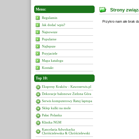
Menu:
Strony związa
Regulamin
Przykro nam ale brak da
Jak dodać wpis?
Najnowsze
Popularne
Najlepsze
Przyjaciele
Mapa katalogu
Kontakt
Top 10:
Ekspresy Kraków - Kawoserwis.pl
Dekoracje balonowe Zielona Góra
Serwis komputerowy Ratuj laptopa
Sklep kulki na mole
Pałac Polanka
Klinika NGM
Kancelaria Adwokacka
Chróścielewska & Chróścielewski