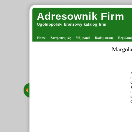
Adresownik Firm
Ogólnopolski branżowy katalog firm
Home
Zarejestruj się
Mój panel
Dodaj stronę
Regulami
Margolan
M
s
g
T
d
s
d