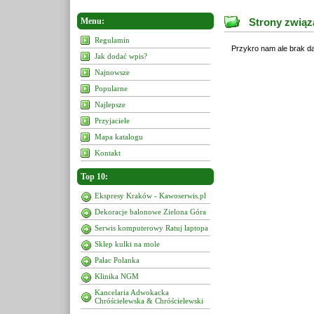
Menu:
Strony związ
Regulamin
Przykro nam ale brak da
Jak dodać wpis?
Najnowsze
Popularne
Najlepsze
Przyjaciele
Mapa katalogu
Kontakt
Top 10:
Ekspresy Kraków - Kawoserwis.pl
Dekoracje balonowe Zielona Góra
Serwis komputerowy Ratuj laptopa
Sklep kulki na mole
Pałac Polanka
Klinika NGM
Kancelaria Adwokacka
Chróścielewska & Chróścielewski