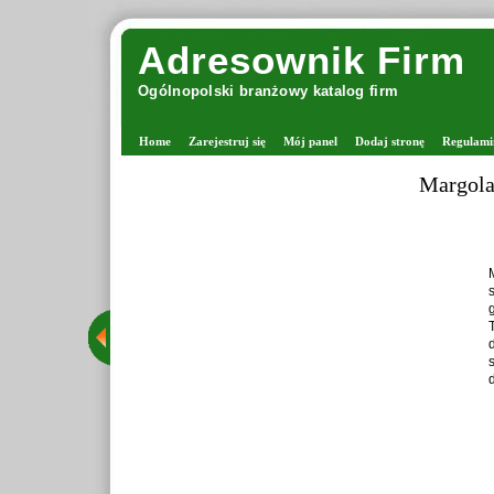
Adresownik Firm
Ogólnopolski branżowy katalog firm
Home
Zarejestruj się
Mój panel
Dodaj stronę
Regulami
Margolan
M
s
g
T
d
s
d