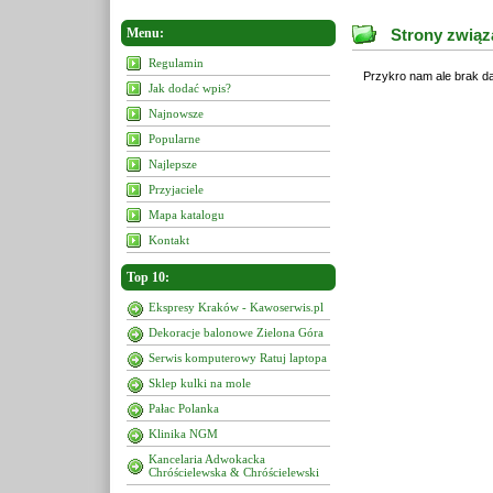
Menu:
Strony związ
Regulamin
Przykro nam ale brak da
Jak dodać wpis?
Najnowsze
Popularne
Najlepsze
Przyjaciele
Mapa katalogu
Kontakt
Top 10:
Ekspresy Kraków - Kawoserwis.pl
Dekoracje balonowe Zielona Góra
Serwis komputerowy Ratuj laptopa
Sklep kulki na mole
Pałac Polanka
Klinika NGM
Kancelaria Adwokacka
Chróścielewska & Chróścielewski