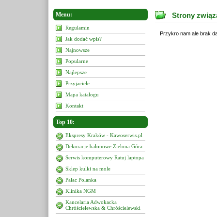
Menu:
Strony związ
Regulamin
Przykro nam ale brak da
Jak dodać wpis?
Najnowsze
Popularne
Najlepsze
Przyjaciele
Mapa katalogu
Kontakt
Top 10:
Ekspresy Kraków - Kawoserwis.pl
Dekoracje balonowe Zielona Góra
Serwis komputerowy Ratuj laptopa
Sklep kulki na mole
Pałac Polanka
Klinika NGM
Kancelaria Adwokacka
Chróścielewska & Chróścielewski