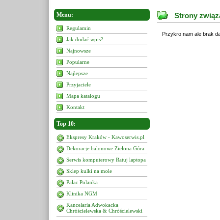
Menu:
Strony związa
Regulamin
Przykro nam ale brak da
Jak dodać wpis?
Najnowsze
Popularne
Najlepsze
Przyjaciele
Mapa katalogu
Kontakt
Top 10:
Ekspresy Kraków - Kawoserwis.pl
Dekoracje balonowe Zielona Góra
Serwis komputerowy Ratuj laptopa
Sklep kulki na mole
Pałac Polanka
Klinika NGM
Kancelaria Adwokacka
Chróścielewska & Chróścielewski