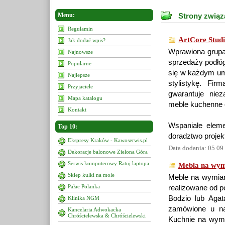
Menu:
Strony związ
Regulamin
ArtCore Studi
Jak dodać wpis?
Wprawiona grupa 
Najnowsze
sprzedaży podłóg
Popularne
się w każdym umi
Najlepsze
stylistykę. Fir
Przyjaciele
gwarantuje nie
Mapa katalogu
meble kuchenne 
Kontakt
Wspaniałe eleme
Top 10:
doradztwo projek
Ekspresy Kraków - Kawoserwis.pl
Data dodania: 05 09
Dekoracje balonowe Zielona Góra
Serwis komputerowy Ratuj laptopa
Mebla na wym
Sklep kulki na mole
Meble na wymiar, 
Pałac Polanka
realizowane od p
Bodzio lub Agat
Klinika NGM
zamówione u na
Kancelaria Adwokacka
Chróścielewska & Chróścielewski
Kuchnie na wym