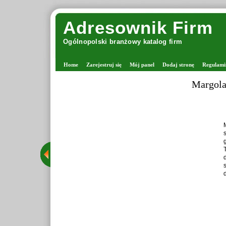
Adresownik Firm
Ogólnopolski branżowy katalog firm
Home
Zarejestruj się
Mój panel
Dodaj stronę
Regulami
Margolan
M
s
g
T
d
s
d