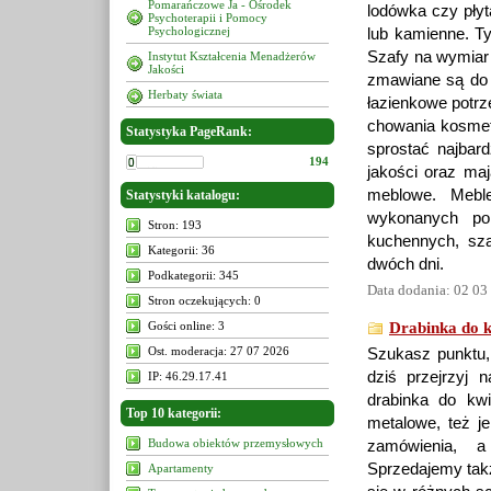
Pomarańczowe Ja - Ośrodek
lodówka czy pły
Psychoterapii i Pomocy
Psychologicznej
lub kamienne. T
Szafy na wymiar
Instytut Kształcenia Menadżerów
Jakości
zmawiane są do k
Herbaty świata
łazienkowe potr
chowania kosmety
Statystyka PageRank:
sprostać najbar
194
jakości oraz maj
meblowe. Meb
Statystyki katalogu:
wykonanych po
Stron: 193
kuchennych, sza
Kategorii: 36
dwóch dni.
Podkategorii: 345
Data dodania: 02 03
Stron oczekujących: 0
Gości online: 3
Drabinka do 
Ost. moderacja: 27 07 2026
Szukasz punktu,
dziś przejrzyj 
IP: 46.29.17.41
drabinka do kwi
Top 10 kategorii:
metalowe, też j
Budowa obiektów przemysłowych
zamówienia, a
Sprzedajemy takż
Apartamenty