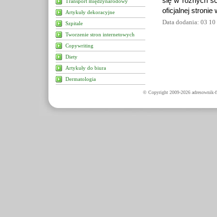
się w różnych sc
Transport międzynarodowy
oficjalnej stronie
Artykuły dekoracyjne
Data dodania: 03 10
Szpitale
Tworzenie stron internetowych
Copywriting
Diety
Artykuły do biura
Dermatologia
© Copyright 2009-2026 adresownik-fi