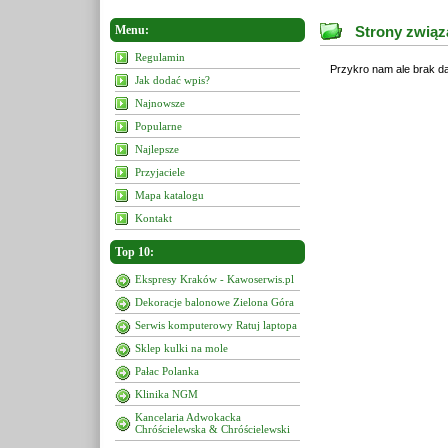
Menu:
Strony związ
Regulamin
Przykro nam ale brak da
Jak dodać wpis?
Najnowsze
Popularne
Najlepsze
Przyjaciele
Mapa katalogu
Kontakt
Top 10:
Ekspresy Kraków - Kawoserwis.pl
Dekoracje balonowe Zielona Góra
Serwis komputerowy Ratuj laptopa
Sklep kulki na mole
Pałac Polanka
Klinika NGM
Kancelaria Adwokacka
Chróścielewska & Chróścielewski