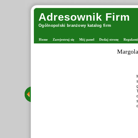
Adresownik Firm
Ogólnopolski branżowy katalog firm
Home
Zarejestruj się
Mój panel
Dodaj stronę
Regulami
Margolan
M
s
g
T
d
s
d