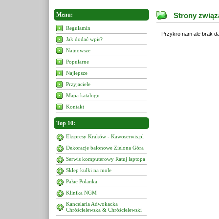
Menu:
Strony związ
Regulamin
Przykro nam ale brak da
Jak dodać wpis?
Najnowsze
Popularne
Najlepsze
Przyjaciele
Mapa katalogu
Kontakt
Top 10:
Ekspresy Kraków - Kawoserwis.pl
Dekoracje balonowe Zielona Góra
Serwis komputerowy Ratuj laptopa
Sklep kulki na mole
Pałac Polanka
Klinika NGM
Kancelaria Adwokacka
Chróścielewska & Chróścielewski