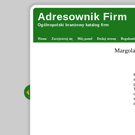
Adresownik Firm
Ogólnopolski branżowy katalog firm
Home
Zarejestruj się
Mój panel
Dodaj stronę
Regulami
Margolana - viki
Margolana jes
stacjonarny 
grona rozpozn
Tego typu sk
drutach oraz
starannie wy
dzięki czemu 