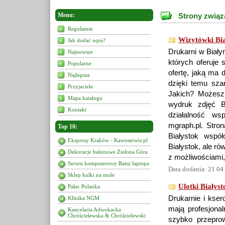
Menu:
Strony związa
Regulamin
Wizytówki Bia
Jak dodać wpis?
Drukarni w Biały
Najnowsze
których oferuje 
Popularne
ofertę, jaką ma
Najlepsze
dzięki temu sza
Przyjaciele
Jakich? Możesz 
Mapa katalogu
wydruk zdjęć B
Kontakt
działalność w
mgraph.pl. Stron
Top 10:
Białystok współ
Ekspresy Kraków - Kawoserwis.pl
Białystok, ale r
Dekoracje balonowe Zielona Góra
z możliwościami, 
Serwis komputerowy Ratuj laptopa
Data dodania: 21 04
Sklep kulki na mole
Ulotki Białyst
Pałac Polanka
Drukarnie i kser
Klinika NGM
mają profesjonal
Kancelaria Adwokacka
Chróścielewska & Chróścielewski
szybko przepro