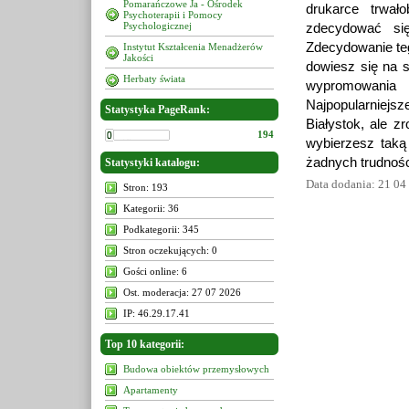
Pomarańczowe Ja - Ośrodek
drukarce trwa
Psychoterapii i Pomocy
Psychologicznej
zdecydować się
Zdecydowanie teg
Instytut Kształcenia Menadżerów
Jakości
dowiesz się na st
Herbaty świata
wypromowania 
Najpopularniejsze
Statystyka PageRank:
Białystok, ale z
194
wybierzesz taką 
żadnych trudnośc
Statystyki katalogu:
Data dodania: 21 04
Stron: 193
Kategorii: 36
Podkategorii: 345
Stron oczekujących: 0
Gości online: 6
Ost. moderacja: 27 07 2026
IP: 46.29.17.41
Top 10 kategorii:
Budowa obiektów przemysłowych
Apartamenty