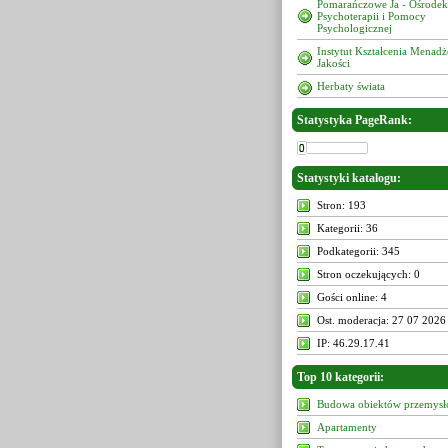
Pomarańczowe Ja - Ośrodek
Psychoterapii i Pomocy
Psychologicznej
Instytut Kształcenia Menad
Jakości
Herbaty świata
Statystyka PageRank:
Statystyki katalogu:
Stron: 193
Kategorii: 36
Podkategorii: 345
Stron oczekujących: 0
Gości online: 4
Ost. moderacja: 27 07 2026
IP: 46.29.17.41
Top 10 kategorii:
Budowa obiektów przemys
Apartamenty