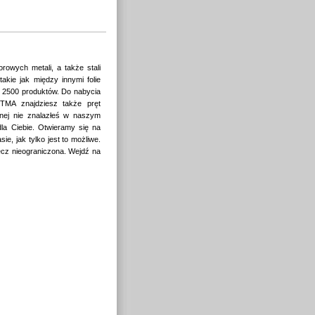
rowych metali, a także stali
kie jak między innymi folie
 2500 produktów. Do nabycia
TMA znajdziesz także pręt
wnej nie znalazłeś w naszym
la Ciebie. Otwieramy się na
e, jak tylko jest to możliwe.
ręcz nieograniczona. Wejdź na