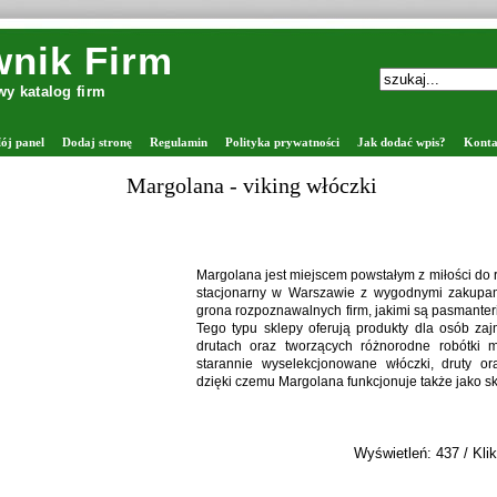
nik Firm
y katalog firm
ój panel
Dodaj stronę
Regulamin
Polityka prywatności
Jak dodać wpis?
Konta
Margolana - viking włóczki
Margolana jest miejscem powstałym z miłości do rę
stacjonarny w Warszawie z wygodnymi zakupam
grona rozpoznawalnych firm, jakimi są pasmanter
Tego typu sklepy oferują produkty dla osób za
drutach oraz tworzących różnorodne robótki 
starannie wyselekcjonowane włóczki, druty ora
dzięki czemu Margolana funkcjonuje także jako sk
Wyświetleń: 437 / Klik