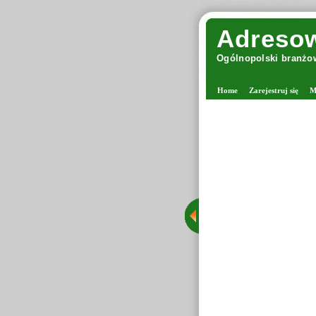
Adresow
Ogólnopolski branżow
Home
Zarejestruj się
M