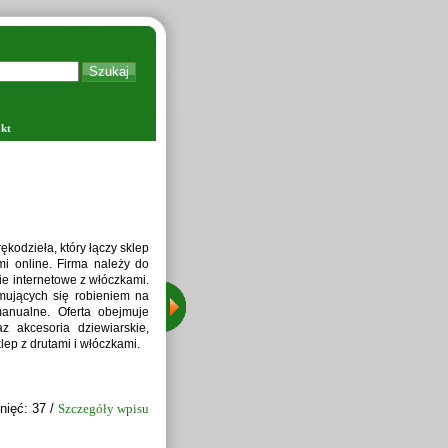
kt
Zapraw
kodzieła, który łączy sklep
i online. Firma należy do
ie internetowe z włóczkami.
jmujących się robieniem na
manualne. Oferta obejmuje
z akcesoria dziewiarskie,
lep z drutami i włóczkami.
nięć: 37 /
Szczegóły wpisu