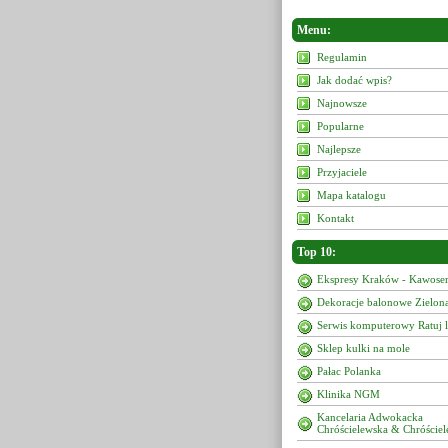
Menu:
Regulamin
Jak dodać wpis?
Najnowsze
Popularne
Najlepsze
Przyjaciele
Mapa katalogu
Kontakt
Top 10:
Ekspresy Kraków - Kawoser
Dekoracje balonowe Zielon
Serwis komputerowy Ratuj 
Sklep kulki na mole
Pałac Polanka
Klinika NGM
Kancelaria Adwokacka
Chróścielewska & Chróściel