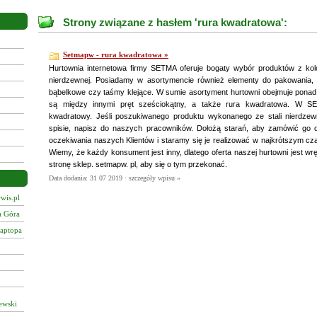
Strony związane z hasłem 'rura kwadratowa':
Setmapw - rura kwadratowa »
Hurtownia internetowa firmy SETMA oferuje bogaty wybór produktów z kolo
nierdzewnej. Posiadamy w asortymencie również elementy do pakowania, ta
bąbelkowe czy taśmy klejące. W sumie asortyment hurtowni obejmuje ponad
są między innymi pręt sześciokątny, a także rura kwadratowa. W SE
kwadratowy. Jeśli poszukiwanego produktu wykonanego ze stali nierdze
spisie, napisz do naszych pracowników. Dołożą starań, aby zamówić go d
oczekiwania naszych Klientów i staramy się je realizować w najkrótszym czasi
Wiemy, że każdy konsument jest inny, dlatego oferta naszej hurtowni jest w
stronę sklep. setmapw. pl, aby się o tym przekonać.
Data dodania: 31 07 2019 ·
szczegóły wpisu »
wis.pl
a Góra
laptopa
ewski